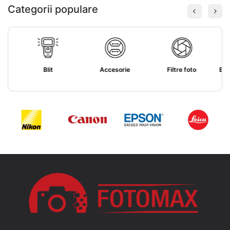
Categorii populare
Blit
Accesorie
Filtre foto
Ele