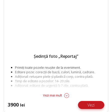
Ședință foto „Reportaj”
Primiți toate pozele reușite de la eveniment.
Editare poze: corecții de bază, culori, lumină, cadrare.
Adițional: retușare piele și plastică corp, contra plată.
Timp de editate a pozelor: 14- 20 zile.
Adițional: editare de urgență 5-7 zile, contra plată.
Preţ:
Vezi mai mult
Botezul/ Cununia Religioasă: 3900 lei – 1 oră
3900
lei
Vezi
Pentru orele suplimentare 1900 lei/ora