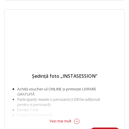
Cumetria: 3900 lei – 1 oră
Pentru orele suplimentare 1900 lei/ora
Nunta: 15.900 lei
Fotograful va fi alături de voi pe tot parcursul zilei, până la
torta finală de la local
Zile de naștere și alte evenimente: 3900 lei – 1 oră
Pentru orele suplimentare 1900 lei/ora
Ședință foto „INSTASESSION”
Achită voucher-ul ONLINE și primește LIVRARE
GRATUITĂ
Participanți: maxim o persoană (+200 lei adițional
pentru o persoană)
Durata 1 oră
Fotograf profesionist
O sală la alegere
Vezi mai mult
15 poze editate: corecții lumină, culori, cadrare,