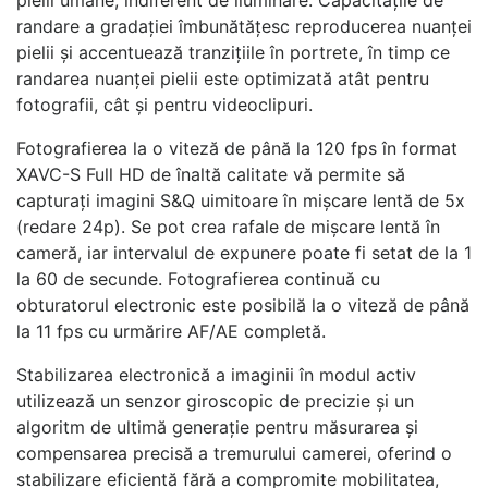
randare a gradației îmbunătățesc reproducerea nuanței
pielii și accentuează tranzițiile în portrete, în timp ce
randarea nuanței pielii este optimizată atât pentru
fotografii, cât și pentru videoclipuri.
Fotografierea la o viteză de până la 120 fps în format
XAVC-S Full HD de înaltă calitate vă permite să
capturați imagini S&Q uimitoare în mișcare lentă de 5x
(redare 24p). Se pot crea rafale de mișcare lentă în
cameră, iar intervalul de expunere poate fi setat de la 1
la 60 de secunde. Fotografierea continuă cu
obturatorul electronic este posibilă la o viteză de până
la 11 fps cu urmărire AF/AE completă.
Stabilizarea electronică a imaginii în modul activ
utilizează un senzor giroscopic de precizie și un
algoritm de ultimă generație pentru măsurarea și
compensarea precisă a tremurului camerei, oferind o
stabilizare eficientă fără a compromite mobilitatea,