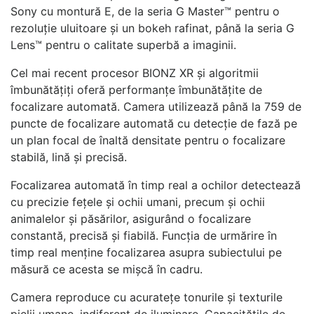
Sony cu montură E, de la seria G Master™ pentru o
rezoluție uluitoare și un bokeh rafinat, până la seria G
Lens™ pentru o calitate superbă a imaginii.
Cel mai recent procesor BIONZ XR și algoritmii
îmbunătățiți oferă performanțe îmbunătățite de
focalizare automată. Camera utilizează până la 759 de
puncte de focalizare automată cu detecție de fază pe
un plan focal de înaltă densitate pentru o focalizare
stabilă, lină și precisă.
Focalizarea automată în timp real a ochilor detectează
cu precizie fețele și ochii umani, precum și ochii
animalelor și păsărilor, asigurând o focalizare
constantă, precisă și fiabilă. Funcția de urmărire în
timp real menține focalizarea asupra subiectului pe
măsură ce acesta se mișcă în cadru.
Camera reproduce cu acuratețe tonurile și texturile
pielii umane, indiferent de iluminare. Capacitățile de