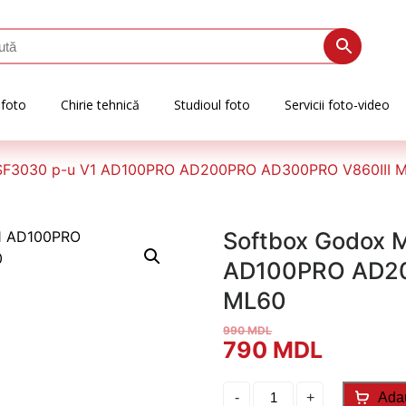
 foto
Chirie tehnică
Studioul foto
Servicii foto-video
SF3030 p-u V1 AD100PRO AD200PRO AD300PRO V860III 
Softbox Godox 
AD100PRO AD20
ML60
990
MDL
Prețul
Prețul
790
MDL
inițial
curent
Cantitate
-
+
Ada
Softbox