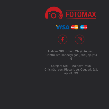
Habilux SRL - mun. Chişinău, sec.
Centru, str. Hânceşti şos., 76/1, ap.(of.)
6
Xproject SRL - Moldova, mun.
Chişinău, sec. Rîşcani, str. Ceucari, 9/3,
ap.(of.) 39