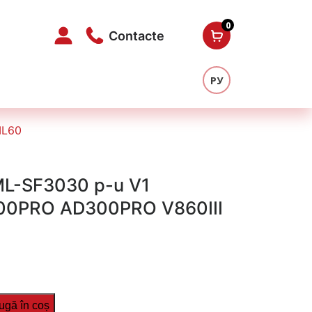
0
Contacte
РУ
ML60
ML-SF3030 p-u V1
0PRO AD300PRO V860III
ugă în coș