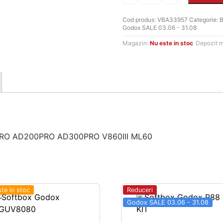
a
este:
Godox
ML-
Cod produs:
VBA33957
Categorie:
B
fost:
790 MD
SF3030
Godox SALE 03.06 - 31.08
p-
u
990 MDL.
Magazin:
Nu este in stoc
Depozit 
V1
AD100PRO
AD200PRO
AD300PRO
V860III
ML60
PRO AD200PRO AD300PRO V860III ML60
te in stoc
Reduceri
Godox SALE 03.06 - 31.08