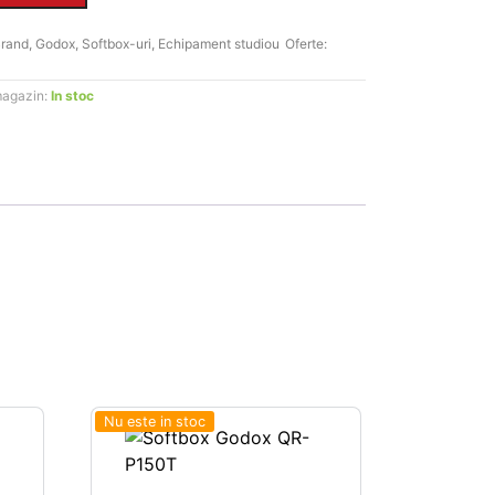
rand
,
Godox
,
Softbox-uri
,
Echipament studiou
Oferte:
L.
magazin:
In stoc
Nu este in stoc