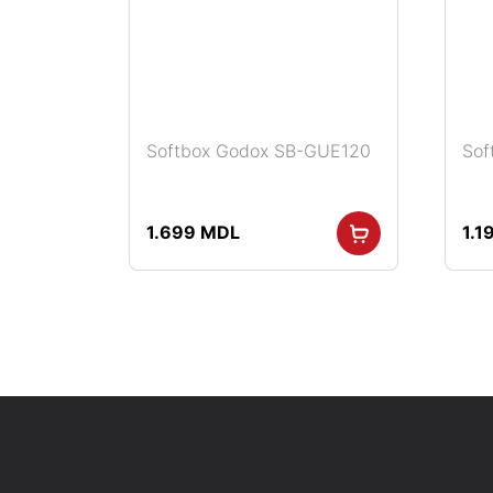
Softbox Godox SB-GUE120
Sof
Citește mai mult
1.699
MDL
1.1