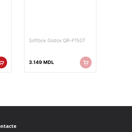
Softbox Godox QR-P150T
3.149
MDL
.
ntacte