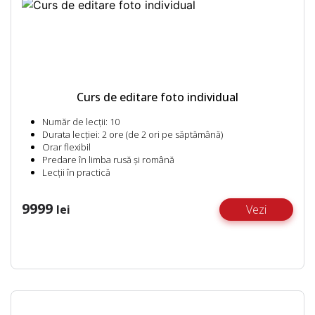
Curs de editare foto individual
Număr de lecții:
10
Durata lecției:
2 ore (de 2 ori pe săptămână)
Orar flexibil
Predare în limba
rusă și română
Lecții
în practică
9999
lei
Vezi