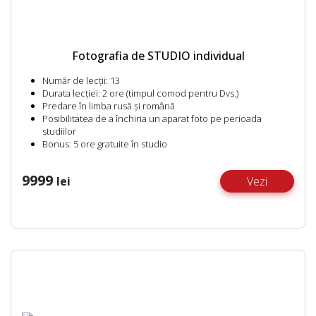
Fotografia de STUDIO individual
Număr de lecții:
13
Durata lecției:
2 ore (timpul comod pentru Dvs.)
Predare în limba rusă și română
Posibilitatea de a închiria un aparat foto pe perioada
studiilor
Bonus:
5 ore gratuite în studio
9999
lei
Vezi