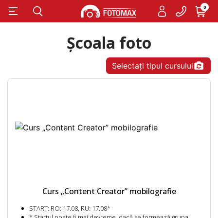
0
Școala foto
Selectați tipul cursului
Curs „Content Creator” mobilografie
START:
RO: 17.08, RU: 17.08*
* Startul poate fi mai devreme, dacă se formează grupa