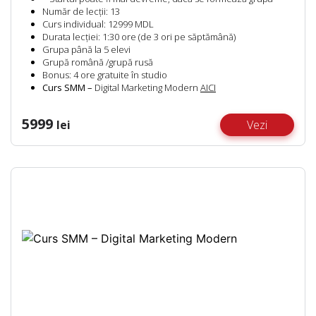
Număr de lecții:
13
Сurs individual:
12999 MDL
Durata lecției:
1:30 ore (de 3 ori pe săptămână)
Grupa până la 5 elevi
Grupă română /grupă rusă
Bonus:
4 ore gratuite în studio
Curs SMM –
Digital Marketing Modern
AICI
5999
lei
Vezi