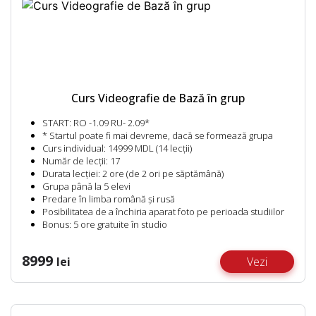
Curs Videografie de Bază în grup
START:
RO -1.09 RU- 2.09*
* Startul poate fi mai devreme, dacă se formează grupa
Curs individual:
14999 MDL (14 lecții)
Număr de lecții:
17
Durata lecției:
2 ore (de 2 ori pe săptămână)
Grupa până la 5 elevi
Predare în limba română și rusă
Posibilitatea de a închiria aparat foto pe perioada studiilor
Bonus:
5 ore gratuite în studio
8999
lei
Vezi