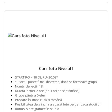
Curs foto Nivelul I
START:
RO – 10.08, RU- 20.08*
* Startul poate fi mai devreme, dacă se formează grupa
Număr de lecții:
18
Durata lecției:
2 ore (de 3 ori pe săptămână)
Grupa până la 5 elevi
Predare în limba rusă si română
Posibilitatea de a închiria aparat foto pe perioada studiilor
Bonus:
5 ore gratuite în studio