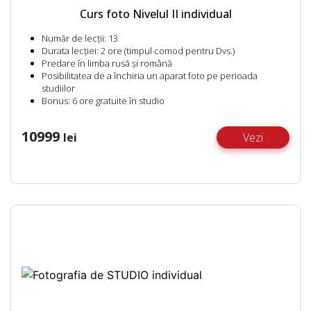
Curs foto Nivelul II individual
Număr de lecții:
13
Durata lecției:
2 ore (timpul comod pentru Dvs.)
Predare în limba rusă și română
Posibilitatea de a închiria un aparat foto pe perioada
studiilor
Bonus:
6 ore gratuite în studio
10999
lei
Vezi