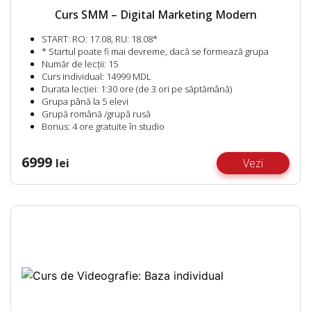
Curs SMM – Digital Marketing Modern
START:
RO: 17.08, RU: 18.08*
* Startul poate fi mai devreme, dacă se formează grupa
Număr de lecții:
15
Сurs individual:
14999 MDL
Durata lecției:
1:30 ore (de 3 ori pe săptămână)
Grupa până la 5 elevi
Grupă română /grupă rusă
Bonus:
4 ore gratuite în studio
6999
lei
Vezi