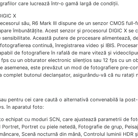
grafilor care lucrează într-o gamă largă de condiții.
DIGIC X
cesorul său, R6 Mark III dispune de un senzor CMOS full-f
upare îmbunătățite. Acest senzor și procesorul DIGIC X se c
e sensibilitate. Această putere de procesare alimentează, d
otografierea continuă, înregistrarea video și IBIS. Proces
Capabil de fotografiere în rafală de mare viteză și videoclipu
 fps cu un obturator electronic silențios sau 12 fps cu un o
. De asemenea, este prevăzut un mod de fotografiere pre-con
a complet butonul declanșator, asigurându-vă că nu ratați
sau pentru cei care caută o alternativă convenabilă la pos
vs. în aparatul foto:
foto echipat cu moduri SCN, care ajustează parametrii de f
d Portret, Portret cu piele netedă, Fotografie de grup, Peisa
âncare, Scenă nocturnă din mână, Controlul luminii HDR și 