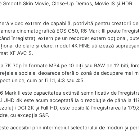
tările Smooth Skin Movie, Close-Up Demos, Movie IS și HDR.
meră video extrem de capabilă, potrivită pentru creatorii de 
 camera cinematografică EOS C50, R6 Mark III poate înregistr
nd înregistrați extern pe un recorder extern opțional, puteț
ional de clare și clare, modul 4K FINE utilizează supraeșan
ormat XF AVC S.
 la 7K 30p în formate MP4 pe 10 biți sau RAW pe 12 biți; Înr
 rețelele sociale, deoarece oferă o zonă de decupare mai ma
ect unice, cum ar fi 1:1, 4:3 sau 4:5.
R6 Mark II este capacitatea extinsă semnificativ de înregis
 și UHD 4K este acum acceptată la o rezoluție de până la 1
zoluții DCI 2K și Full HD, este posibilă înregistrarea la 179
adre, cu excepția S&F.
e accesibil prin intermediul selectorului de moduri și permi