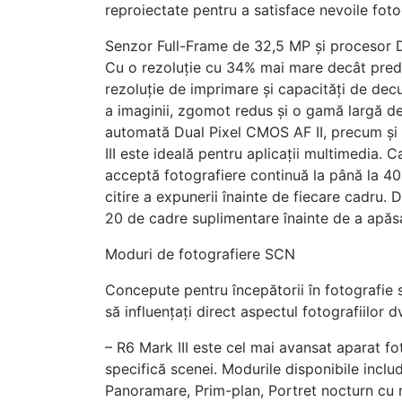
reproiectate pentru a satisface nevoile foto
Senzor Full-Frame de 32,5 MP și procesor 
Cu o rezoluție cu 34% mai mare decât prede
rezoluție de imprimare și capacități de dec
a imaginii, zgomot redus și o gamă largă d
automată Dual Pixel CMOS AF II, precum și f
III este ideală pentru aplicații multimedia. 
acceptă fotografiere continuă la până la 40
citire a expunerii înainte de fiecare cadru
20 de cadre suplimentare înainte de a apăs
Moduri de fotografiere SCN
Concepute pentru începătorii în fotografie 
să influențați direct aspectul fotografiilor d
– R6 Mark III este cel mai avansat aparat 
specifică scenei. Modurile disponibile inclu
Panoramare, Prim-plan, Portret nocturn cu m