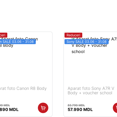
ceri
Reduceri
n SALE 03.06 - 31.08
Sony SALE 03.06 - 31.08
rat foto Canon R8 Body
Aparat foto Sony A7R V
Body + voucher school
90
MDL
83.790
MDL
țul
Prețul
Prețul
Prețul
.890
MDL
57.990
MDL
ial
curent
inițial
curent