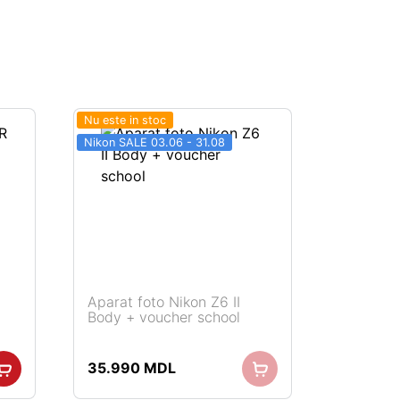
Nu este in stoc
Nikon SALE 03.06 - 31.08
Aparat foto Nikon Z6 II
Body + voucher school
35.990
MDL