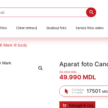
 foto
Chirie tehnică
Studioul foto
Servicii foto-video
6 Mark III body
Aparat foto Can
59.990
MDL
Prețul
Preț
49.990
MDL
inițial
cur
Cumpara
17501
MDL
in credit
a
este
fost:
49.
Adaugă în coș