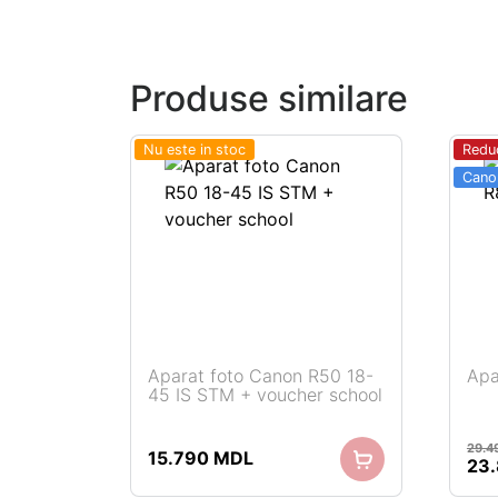
Produse similare
Nu este in stoc
Redu
Cano
Aparat foto Canon R50 18-
Apa
45 IS STM + voucher school
Citește mai mult
29.4
15.790
MDL
Pre
23
iniț