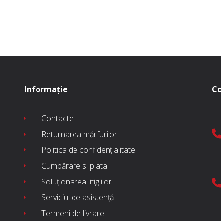
este:
a
este:
:
23.890 MDL.
fost:
57.990 MDL
490 MDL.
83.790 MDL.
Informație
Co
Contacte
Returnarea mărfurilor
Politica de confidențialitate
Cumpărare si plata
Soluționarea litigiilor
Serviciul de asistență
Termeni de livrare