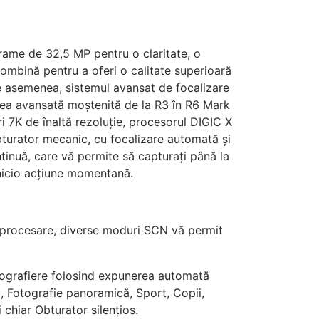
rame de 32,5 MP pentru o claritate, o
ombină pentru a oferi o calitate superioară
e asemenea, sistemul avansat de focalizare
area avansată moștenită de la R3 în R6 Mark
ri 7K de înaltă rezoluție, procesorul DIGIC X
bturator mecanic, cu focalizare automată și
tinuă, care vă permite să capturați până la
 nicio acțiune momentană.
t-procesare, diverse moduri SCN vă permit
otografiere folosind expunerea automată
j, Fotografie panoramică, Sport, Copii,
chiar Obturator silențios.