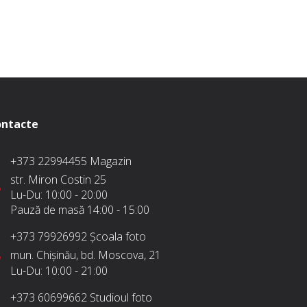
.
ntacte
+373 22994455
Magazin
str. Miron Costin 25
Lu-Du:
10:00 - 20:00
Pauză de masă
14:00 - 15:00
+373 79926992
Școala foto
mun. Chișinău, bd. Moscova, 21
Lu-Du:
10:00 - 21:00
+373 60699662
Studioul foto