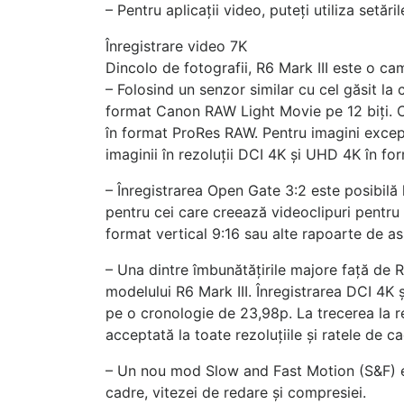
– Pentru aplicații video, puteți utiliza se
Înregistrare video 7K
Dincolo de fotografii, R6 Mark III este o ca
– Folosind un senzor similar cu cel găsit la
format Canon RAW Light Movie pe 12 biți. Câ
în format ProRes RAW. Pentru imagini excepț
imaginii în rezoluții DCI 4K și UHD 4K în f
– Înregistrarea Open Gate 3:2 este posibilă
pentru cei care creează videoclipuri pentru
format vertical 9:16 sau alte rapoarte de asp
– Una dintre îmbunătățirile majore față de 
modelului R6 Mark III. Înregistrarea DCI 4K
pe o cronologie de 23,98p. La trecerea la re
acceptată la toate rezoluțiile și ratele de c
– Un nou mod Slow and Fast Motion (S&F) est
cadre, vitezei de redare și compresiei.