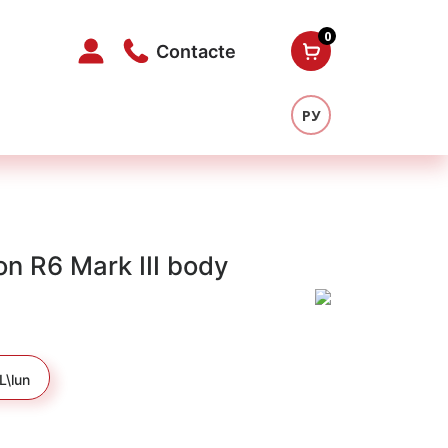
0
Contacte
РУ
on R6 Mark III body
ul
ent
\lun
:
990 MDL.