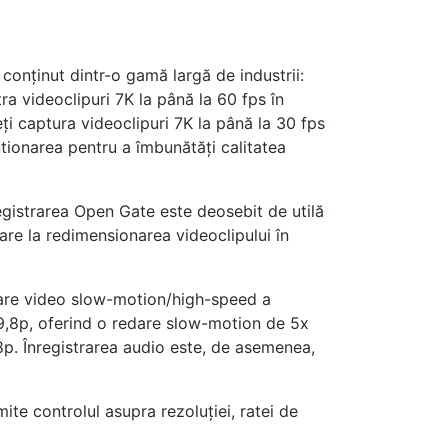
conținut dintr-o gamă largă de industrii:
a videoclipuri 7K la până la 60 fps în
i captura videoclipuri 7K la până la 30 fps
tionarea pentru a îmbunătăți calitatea
egistrarea Open Gate este deosebit de utilă
re la redimensionarea videoclipului în
trare video slow-motion/high-speed a
19,8p, oferind o redare slow-motion de 5x
,8p. Înregistrarea audio este, de asemenea,
te controlul asupra rezoluției, ratei de