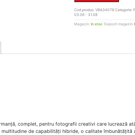
59.990 MDL.
Cod produs:
VBA34079
Categorie:
F
03.06 - 31.08
Magazin:
In stoc
Depozit magazin:
nță, complet, pentru fotografii creativi care lucrează atât în
ltitudine de capabilități hibride, o calitate îmbunătățită a 