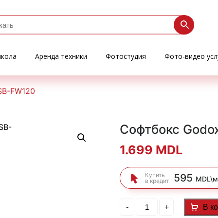
кола
Аренда техники
Фотостудия
Фото-видео усл
SB-FW120
Софтбокс Godo
1.699
MDL
Купить
595
MDL\м
в кредит
Количество
-
+
В к
товара
Софтбокс