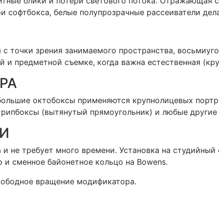
итные блики и потери светового потока. Отражающая 
и софтбокса, белые полупрозрачные рассеиватели дела
 с точки зрения занимаемого пространства, восьмиуг
 и предметной съемке, когда важна естественная (кру
РА
большие октобоксы применяются крупнолицевых портре
трипбоксы (вытянутый прямоугольник) и любые другие
И
 и не требует много времени. Установка на студийный
 и сменное байонетное кольцо на Bowens.
вободное вращение модификатора.