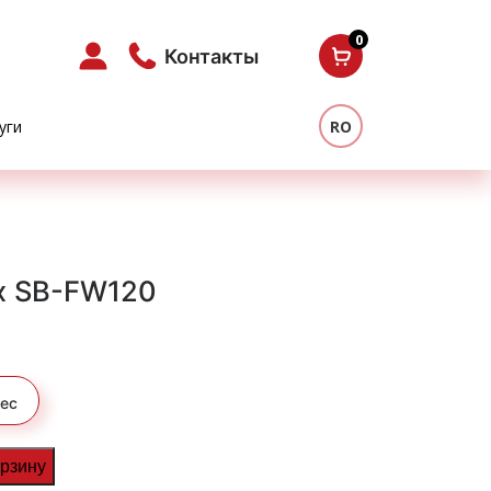
0
Контакты
уги
RO
x SB-FW120
ес
орзину