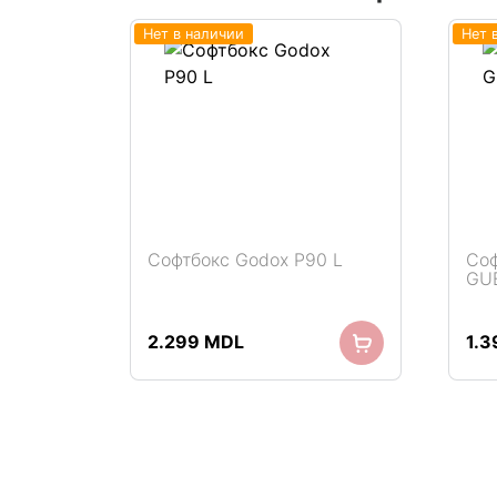
Нет в наличии
Нет 
Софтбокс Godox P90 L
Соф
GU
Подробнее
2.299
MDL
1.