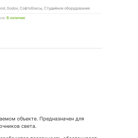
and
,
Godox
,
Софтобоксы
,
Студийное оборудование
ина:
В наличии
аемом объекте. Предназначен для
очников света.