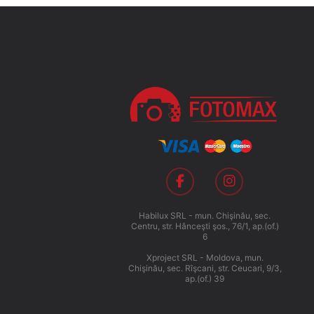
Habilux SRL - mun. Chişinău, sec.
Centru, str. Hânceşti şos., 76/1, ap.(of.)
6
Xproject SRL - Moldova, mun.
Chişinău, sec. Rîşcani, str. Ceucari, 9/3,
ap.(of.) 39