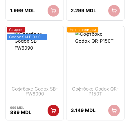
1.999
MDL
2.299
MDL
Скидки
Нет в наличии
Godox SALE 03.06 - 31.08
Софтбокс Godox SB-
Софтбокс Godox QR-
FW6090
P150T
999
MDL
3.149
MDL
Первоначальная
Текущая
899
MDL
цена
цена:
составляла
899 MDL.
999 MDL.