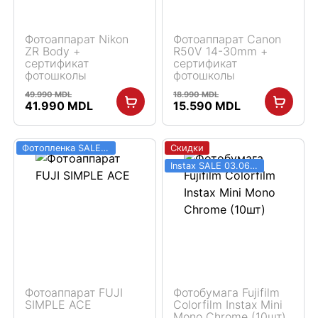
Фотоаппарат Nikon
Фотоаппарат Canon
ZR Body +
R50V 14-30mm +
сертификат
сертификат
фотошколы
фотошколы
49.990
MDL
18.990
MDL
Первоначальная
Текущая
Первоначальная
Текущая
41.990
MDL
15.590
MDL
цена
цена:
цена
цена:
составляла
41.990 MDL.
составляла
15.590 MDL.
49.990 MDL.
18.990 MDL.
Фотопленка SALE 03.06 - 31.08
Скидки
Instax SALE 03.06 - 31.08
Фотоаппарат FUJI
Фотобумага Fujifilm
SIMPLE ACE
Colorfilm Instax Mini
Mono Chrome (10шт)