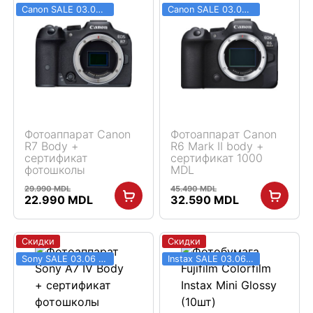
Canon SALE 03.06 - 31.08
Canon SALE 03.06 - 31.08
Фотоаппарат Canon
Фотоаппарат Canon
R7 Body +
R6 Mark II body +
сертификат
сертификат 1000
фотошколы
MDL
29.990
MDL
45.490
MDL
Первоначальная
Текущая
Первоначальная
Текущая
22.990
MDL
32.590
MDL
цена
цена:
цена
цена:
составляла
22.990 MDL.
составляла
32.590 MDL.
29.990 MDL.
45.490 MDL.
Скидки
Скидки
Sony SALE 03.06 - 31.08
Instax SALE 03.06 - 31.08