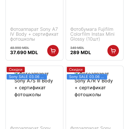
Фотоаппарат Sony A7
Фотобумага Fujifilm
IV Body + сертификат
Colorfilm Instax Mini
фотошколы
Glossy (10шт)
48.990
MDL
349
MDL
Первоначальная
Текущая
Первоначальная
Текущая
37.690
MDL
289
MDL
цена
цена:
цена
цена:
составляла
37.690 MDL.
составляла
289 MDL.
48.990 MDL.
349 MDL.
Скидки
Скидки
Sony SALE 03.06 - 31.08
Sony SALE 03.06 - 31.08
Фотоаппарат Sony
Фотоаппарат Sony