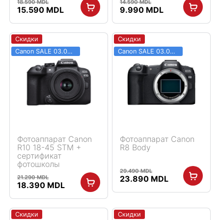
18.590
MDL
14.590
MDL
Первоначальная
Текущая
Первоначальная
Текущая
15.590
MDL
9.990
MDL
цена
цена:
цена
цена:
составляла
15.590 MDL.
составляла
9.990 MDL.
18.590 MDL.
14.590 MDL.
Скидки
Скидки
Canon SALE 03.06 - 31.08
Canon SALE 03.06 - 31.08
Фотоаппарат Canon
Фотоаппарат Canon
R10 18-45 STM +
R8 Body
сертификат
фотошколы
29.490
MDL
Первоначальная
Текущая
21.290
MDL
23.890
MDL
Первоначальная
Текущая
18.390
MDL
цена
цена:
цена
цена:
составляла
23.890 MDL.
составляла
18.390 MDL.
29.490 MDL.
21.290 MDL.
Скидки
Скидки