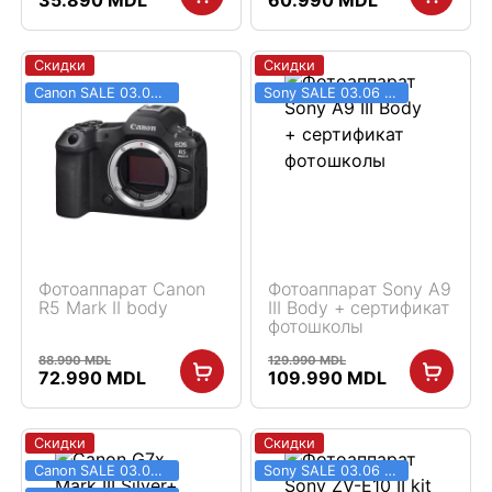
35.890
MDL
60.990
MDL
цена
цена:
цена
цена:
составляла
35.890 MDL.
составляла
60.990 MDL.
41.990 MDL.
78.990 MDL.
Скидки
Скидки
Canon SALE 03.06 - 31.08
Sony SALE 03.06 - 31.08
Фотоаппарат Canon
Фотоаппарат Sony A9
R5 Mark II body
III Body + сертификат
фотошколы
88.990
MDL
129.990
MDL
Первоначальная
Текущая
Первоначальная
Текущая
72.990
MDL
109.990
MDL
цена
цена:
цена
цена:
составляла
72.990 MDL.
составляла
109.990 MD
88.990 MDL.
129.990 MDL.
Скидки
Скидки
Canon SALE 03.06 - 31.08
Sony SALE 03.06 - 31.08