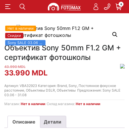
0
Нет в наличии
Скидки
Sony SALE 03.06 - 31.08
Объектив Sony 50mm F1.2 GM +
сертификат фотошколы
43.990
MDL
Первоначальная
Текущая
33.990
MDL
цена
цена:
Артикул:
VBA32923
Категория:
Brand
,
Sony
,
Постоянное фокусное
расстояние
,
Объективы DSLR
,
Объективы
Предложения:
Sony SALE
составляла
33.990 MDL.
03.06 - 31.08
43.990 MDL.
Магазин:
Нет в наличии
Склад магазина:
Нет в наличии
Описание
Детали