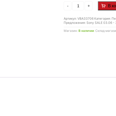
22.990 MDL.
Количество
-
+
В к
товара
Объектив
Sony
Артикул:
VBA33706
Категория:
Пе
24-
Предложения:
Sony SALE 03.06 - 
50mm
F2.8
Магазин:
В наличии
Склад магаз
G
+
сертификат
фотошколы