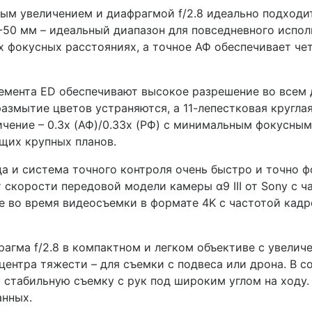
ым увеличением и диафрагмой f/2.8 идеально подходи
-50 мм – идеальный диапазон для повседневного испол
х фокусных расстояниях, а точное АФ обеспечивает че
емента ED обеспечивают высокое разрешение во всем 
азмытие цветов устраняются, а 11-лепестковая кругла
чение – 0.3x (АФ)/0.33x (РФ) с минимальным фокусным 
щих крупных планов.
 и система точного контроля очень быстро и точно ф
скорости передовой модели камеры α9 III от Sony с час
 во время видеосъемки в формате 4K с частотой кадр
рагма f/2.8 в компактном и легком объективе с увели
ентра тяжести – для съемки с подвеса или дрона. В 
т стабильную съемку с рук под широким углом на ход
анных.