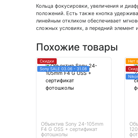
Кольца фокусировки, увеличения и диа
положений. Есть также кнопка удержива
линейным откликом обеспечивает мгнов
сложных условиях, а передний элемент 
Похожие товары
Скидки
Нет 
Sony SALE 03.06 - 31.08
Скид
Niko
Объектив Sony 24-105mm
Объ
F4 G OSS + сертификат
120
фотошколы
фо