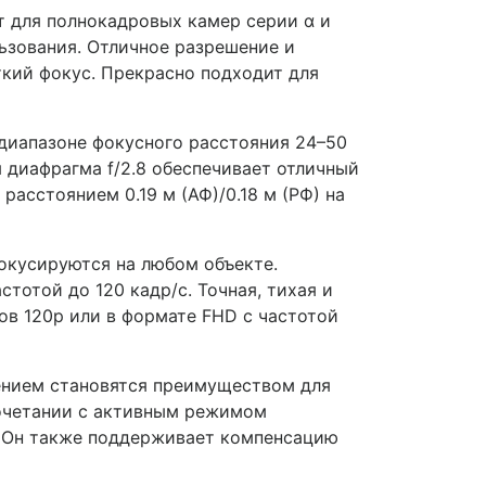
т для полнокадровых камер серии α и
ьзования. Отличное разрешение и
ткий фокус. Прекрасно подходит для
диапазоне фокусного расстояния 24–50
я диафрагма f/2.8 обеспечивает отличный
расстоянием 0.19 м (АФ)/0.18 м (РФ) на
окусируются на любом объекте.
тотой до 120 кадр/с. Точная, тихая и
ов 120p или в формате FHD с частотой
чением становятся преимуществом для
сочетании с активным режимом
у. Он также поддерживает компенсацию