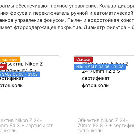
фрагмы обеспечивают полное управление. Кольцо диаф
ния фокуса и переключатель ручной и автоматической
енное управление фокусом. Пыле- и водостойкая конс
имеет фторсодержащее покрытие. Диаметр фильтра – 6
в наличии
Скидки
ки
Nikon SALE 03.06 - 31.08
n SALE 03.06 - 31.08
ектив Nikon Z 24-
Объектив Nikon Z 24-
mm F4 S + сертификат
70mm F2.8 S + сертифи
тошколы
фотошколы