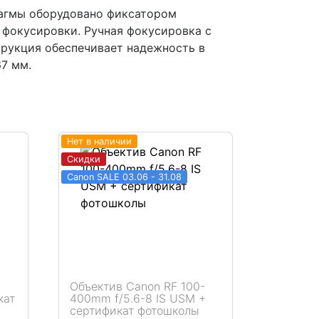
рагмы оборудовано фиксатором
 фокусировки. Ручная фокусировка с
трукция обеспечивает надежность в
7 мм.
Нет в наличии
Скидки
Canon SALE 03.06 - 31.08
Объектив Canon RF 100-
кат
400mm f/5.6-8 IS USM +
сертификат фотошколы