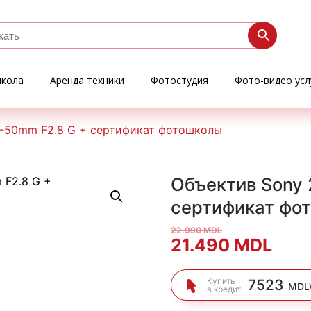
кола
Аренда техники
Фотостудия
Фото-видео усл
4-50mm F2.8 G + сертификат фотошколы
Объектив Sony 
сертификат фо
22.990
MDL
Первоначальна
Тек
21.490
MDL
цена
цена
Купить
7523
MDL
в кредит
составляла
21.4