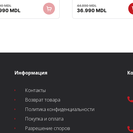
90
MDL
44.890
MDL
воначальная
Текущая
Первоначальная
Текущая
.990
MDL
36.990
MDL
на
цена:
цена
цена:
тавляла
18.990 MDL.
составляла
36.990 MD
990 MDL.
44.890 MDL.
Информация
К
Контакты
Возврат товара
Политика конфиденциальности
Покупка и оплата
Разрешение споров