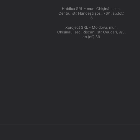
Habilux SRL - mun. Chişinău, sec.
Centru, str. Hânceşti şos., 76/1, ap.(of.)
6
Xproject SRL - Moldova, mun.
Chişinău, sec. Rîşcani, str. Ceucari, 9/3,
ap.(of.) 39