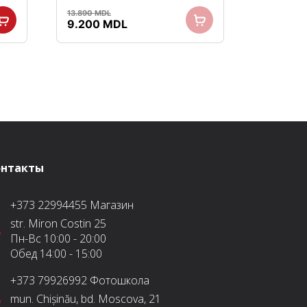
13.890
MDL
Первоначальная
Текущая
9.200
MDL
цена
цена:
L.
составляла
9.200 MDL.
13.890 MDL.
онтакты
+373 22994455
Магазин
str. Miron Costin 25
Пн-Вс
10:00 - 20:00
Обед
14:00 - 15:00
+373 79926992
Фотошкола
mun. Chișinău, bd. Moscova, 21