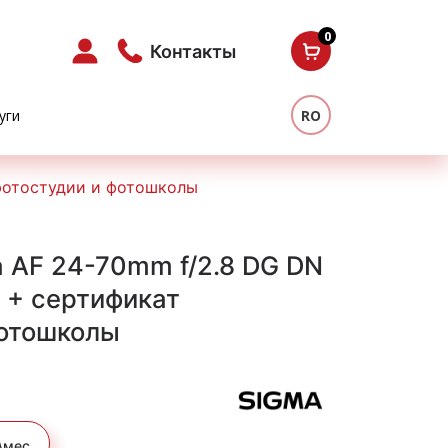
0
Контакты
уги
RO
 фотостудии и фотошколы
 AF 24-70mm f/2.8 DG DN
 E + сертификат
фотошколы
я
ущая
а:
\мес