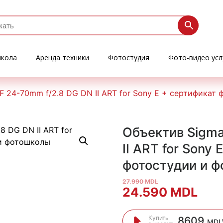
кола
Аренда техники
Фотостудия
Фото-видео усл
F 24-70mm f/2.8 DG DN II ART for Sony E + сертификат
Объектив Sigma
II ART for Sony
фотостудии и 
27.990
MDL
Первоначальна
Тек
24.590
MDL
цена
цен
Купить
8609
MDL