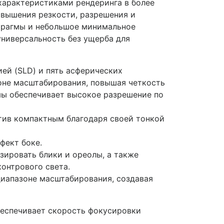
 характеристиками рендеринга в более
овышения резкости, разрешения и
афрагмы и небольшое минимальное
универсальность без ущерба для
ией (SLD) и пять асферических
оне масштабирования, повышая четкость
мы обеспечивает высокое разрешение по
тив компактным благодаря своей тонкой
фект боке.
ировать блики и ореолы, а также
онтрового света.
диапазоне масштабирования, создавая
беспечивает скорость фокусировки