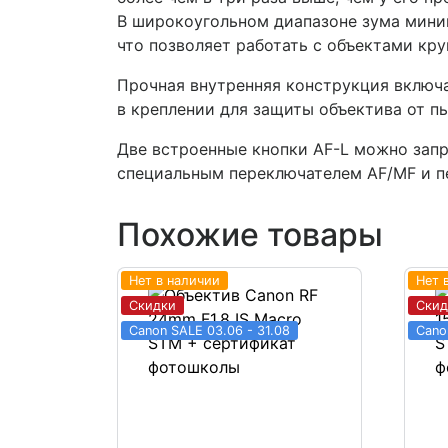
В широкоугольном диапазоне зума миним
что позволяет работать с объектами кр
Прочная внутренняя конструкция включа
в креплении для защиты объектива от пы
Две встроенные кнопки AF-L можно зап
специальным переключателем AF/MF и п
Похожие товары
Нет в наличии
Нет 
Скидки
Скид
Canon SALE 03.06 - 31.08
Cano