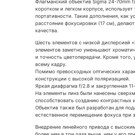
Флагманский объектив Sigma 24-70mm f/
коротком и легком корпусе, используе
портативности. Такие дополнения, как 
расстояние фокусировки (17 см), делаю
качества.
Шесть элементов с низкой дисперсией «F
элементов заметно уменьшают хроматич
и точность цветопередачи. Кроме того,
всему кадру.
Помимо превосходных оптических харак
конструкции с высокой поляризацией.
Яркая диафрагма f/2.8 и закругленная 
На элементы линз были нанесены сверх
способствовать созданию контрастных и
Объектив также был разработан для под
естественное перемещение фокуса при з
Внедрение линейного привода с высоки
более чем в три раза выше, чем у его п