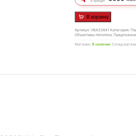
в кредит
составляла
24.
27.990 MDL.
В корзину
Артикул:
VBA33641
Категория:
Пе
Объективы mirrorless
Предложени
Магазин:
В наличии
Склад магаз