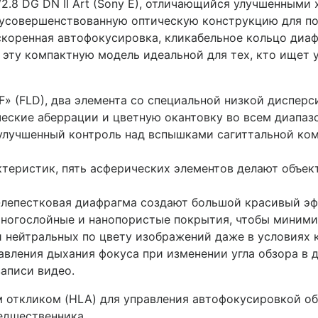
2.8 DG DN II Art (Sony E), отличающийся улучшенными
т усовершенствованную оптическую конструкцию для п
ускоренная автофокусировка, кликабельное кольцо ди
т эту компактную модель идеальной для тех, кто ищет 
» (FLD), два элемента со специальной низкой дисперс
еские аберрации и цветную окантовку во всем диапаз
 улучшенный контроль над вспышками сагиттальной ко
теристик, пять асферических элементов делают объек
11-лепестковая диафрагма создают большой красивый эф
многослойные и нанопористые покрытия, чтобы минимиз
 нейтральных по цвету изображений даже в условиях к
авления дыхания фокуса при изменении угла обзора в 
аписи видео.
м откликом (HLA) для управления автофокусировкой о
редшественника.