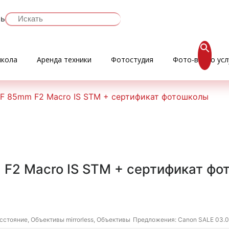
ть
кола
Аренда техники
Фотостудия
Фото-видео усл
RF 85mm F2 Macro IS STM + сертификат фотошколы
 F2 Macro IS STM + сертификат фо
асстояние
,
Объективы mirrorless
,
Объективы
Предложения:
Canon SALE 03.06