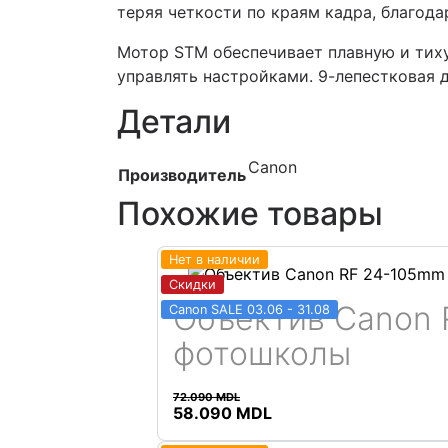
теряя четкости по краям кадра, благод
Мотор STM обеспечивает плавную и тих
управлять настройками. 9-лепестковая д
Детали
Canon
Производитель
Похожие товары
Нет в наличии
Скидки
Объектив Canon 
Canon SALE 03.06 - 31.08
фотошколы
Подробнее
72.090
MDL
Первоначальная
Текущая
58.090
MDL
цена
цена: