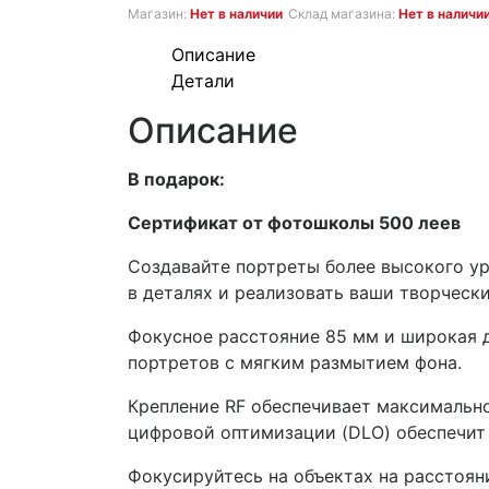
составляла
11.290 MDL.
Магазин:
Нет в наличии
Склад магазина:
Нет в наличи
16.790 MDL.
Описание
Детали
Описание
В подарок:
Сертификат от фотошколы 500 леев
Создавайте портреты более высокого ур
в деталях и реализовать ваши творчески
Фокусное расстояние 85 мм и широкая д
портретов с мягким размытием фона.
Крепление RF обеспечивает максимальн
цифровой оптимизации (DLO) обеспечит
Фокусируйтесь на объектах на расстояни