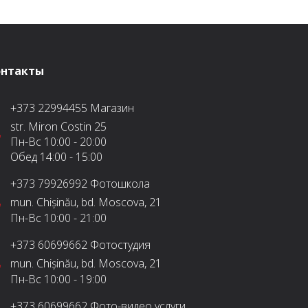
онтакты
+373 22994455
Магазин
str. Miron Costin 25
Пн-Вс
10:00 - 20:00
Обед
14:00 - 15:00
+373 79926992
Фотошкола
mun. Chișinău, bd. Moscova, 21
Пн-Вс
10:00 - 21:00
+373 60699662
Фотостудия
mun. Chișinău, bd. Moscova, 21
Пн-Вс
10:00 - 19:00
+373 60699662
Фото-видео услуги