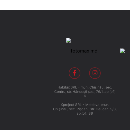
Habilux SRL - mun. Chişinău, sec.
Centru, str. Hânceşti şos., 76/1, ap.(of.)
6
Xproject SRL - Moldova, mun.
Chişinău, sec. Rîşcani, str. Ceucari, 9/3,
ap.(of.) 39