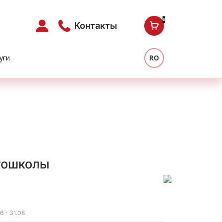
0
Контакты
уги
RO
тошколы
 - 31.08