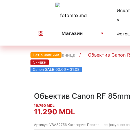
Иска
×
Магазин
Фотош
Главная страница
Объектив Canon 
Нет в наличии
Скидки
Canon SALE 03.06 - 31.08
Объектив Canon RF 85mm
16.790
MDL
Первоначальная
Текущая
11.290
MDL
цена
цена:
Артикул:
VBA32756
Категория:
Постоянное фокусное р