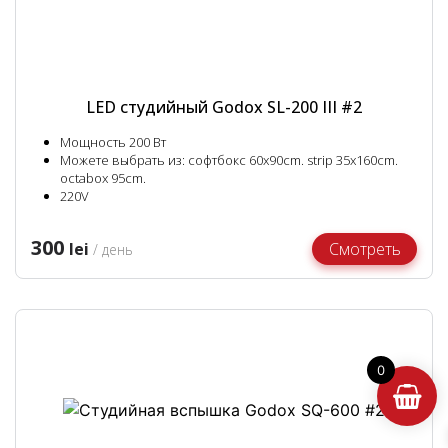
LED студийный Godox SL-200 III #2
Мощность 200 Вт
Можете выбрать из: софтбокс 60x90cm. strip 35x160cm.
octabox 95cm.
220V
300
lei
Смотреть
/ день
0