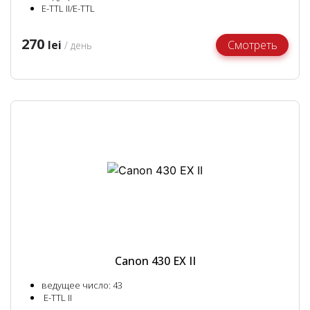
E-TTL II/E-TTL
270
lei
Смотреть
/ день
Canon 430 EX II
ведущее число: 43
E-TTL II