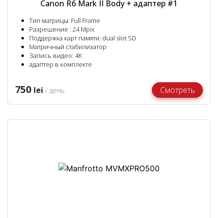
Canon R6 Mark II Body + адаптер #1
работы: Понедельник – Воскресенье с 8:00 до
21:00. Служба поддержки проконсультирует
Тип матрицы: Full Frame
Разрешение : 24 Mpix
клиентов по текущим предложениям,
Поддержка карт памяти: dual slot SD
доступном времени аренды, условиях
Матричный стабилизатор
бронирования и оплаты, а также по отзыву
Запись видео: 4K
адаптер в комплекте
платежной операции. Служба поддержки
обязана принимать жалобы от Покупателей,
750
lei
Смотреть
предоставлять им информацию о состоянии
/ день
процесса рассмотрения претензий и, при
необходимости, обеспечивать расследование
жалоб.