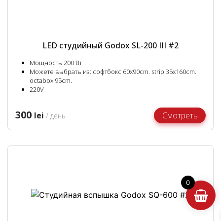
LED студийный Godox SL-200 III #2
Мощность 200 Вт
Можете выбрать из: софтбокс 60x90cm. strip 35x160cm.
octabox 95cm.
220V
300
lei
Смотреть
/ день
0