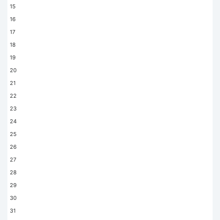
15
рабочего дня – обратитесь к
16
администратору до бронирования.
17
Если Вы юридическое лицо, для
бронирования наберите администратора по
18
номеру +373 68996969
19
Юридические лица вносят аванс в размере
20
100% до аренды техники.
21
Если Вы сломаете, повредите или не
22
вернете арендованное оборудование, Вы
23
обязаны оплатить ремонт или замену
24
сломанного или утраченного оборудования в
25
полном объеме.
26
Чтобы сэкономить Ваше время, пожалуйста
27
сообщите нам заранее в примечании при
28
бронировании о времени, когда вы придете
29
за техникой — мы с радостью подготовим
ее для Вас.
30
31
Как забронировать аренду