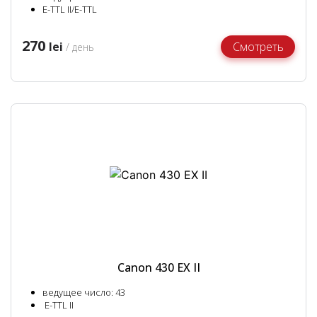
E-TTL II/E-TTL
270
lei
Смотреть
/ день
Canon 430 EX II
ведущее число: 43
E-TTL II