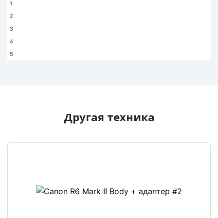
1
техники? Технология бронирования и оплаты
2
Зайти на страницу
аренды техники
.
3
Вы должны зарегистрироваться или
4
залогиниться, нажав на человечка в правом
5
верхнем углу и пройти регистрацию.
После регистрации Вы должны связаться с
администратором для проверки вашего
профиля службой безопасности.
После подтверждения вашей учетной
Другая техника
записи, вы сможете бронировать технику.
Выберите технику которую вы хотите
забронировать.
Нажмите Арендовать.
У вас появится календарь, , в котором будет
указано свободное для аренды. Справа от
календаря необходимо выбрать дату начала
и дату окончания на которые Вы хотите
забронировать технику.