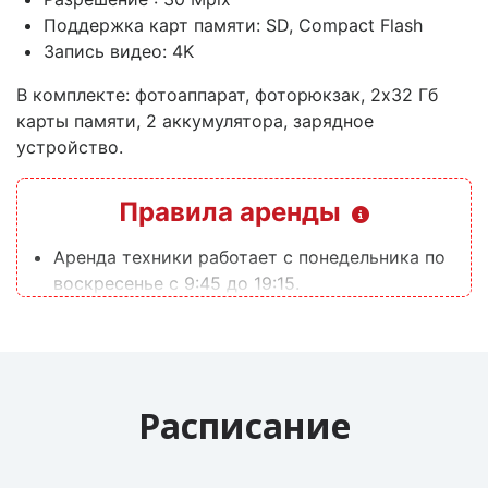
Поддержка карт памяти: SD, Compact Flash
Запись видео: 4K
В комплекте: фотоаппарат, фоторюкзак, 2х32 Гб
карты памяти, 2 аккумулятора, зарядное
устройство.
Правила аренды
Аренда техники работает с понедельника по
воскресенье с 9:45 до 19:15.
Если Вы желаете взять технику во вне
рабочее время, пожалуйста, сообщите об
этом администратору ЗАРАНЕЕ.
Администратор аренды техники отвечает на
Расписание
сообщения/звонки с 8:00 до 21:00.
Если Вы новый клиент, то для работы с
нашей арендой техники вы проходите