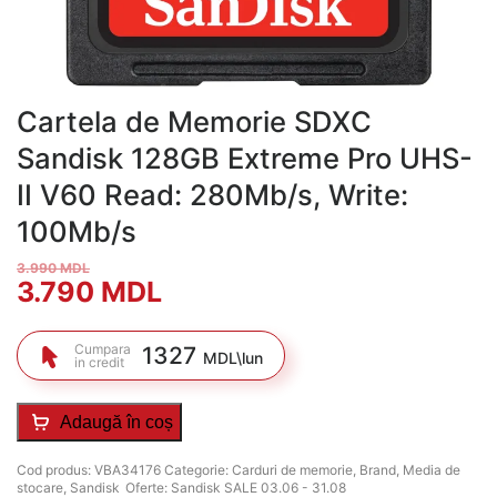
Cartela de Memorie SDXC
Sandisk 128GB Extreme Pro UHS-
II V60 Read: 280Mb/s, Write:
100Mb/s
3.990
MDL
Prețul
Prețul
3.790
MDL
inițial
curent
Cumpara
1327
MDL\lun
in credit
a
este:
fost:
3.790 MDL.
Adaugă în coș
3.990 MDL.
Cod produs:
VBA34176
Categorie:
Carduri de memorie
,
Brand
,
Media de
stocare
,
Sandisk
Oferte:
Sandisk SALE 03.06 - 31.08