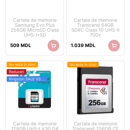
Cartela de memorie
Cartela de memorie
Samsung Evo Plus
Transcend 64GB
256GB MicroSD Class
SDXC Class 10 UHS-II
UHS-I+SD
700x
509
MDL
1.039
MDL
Nu este in stoc
Nu este in stoc
Reduceri
Kingston SALE 03.06 - 31.08
Cartela de memorie
Cartela de memorie
128GB UHS-I V30 G4
Transcend 256GB CF