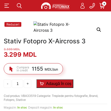
0
Reduceri
Stativ Fotopro X-Aircross 3
3.599
MDL
Prețul
Prețul
3.299
MDL
inițial
curent
Cumpara
1155
MDL\lun
in credit
a
este:
fost:
3.299 MDL.
Cantitate
-
+
Adaugă în coș
Stativ
Fotopro
3.599 MDL.
X-
Cod produs:
VBA33519
Categorie:
Trepiede pentru fotografie
,
Brand
,
Aircross
Fotopro
,
Stative
3
Magazin:
In stoc
Depozit magazin:
In stoc