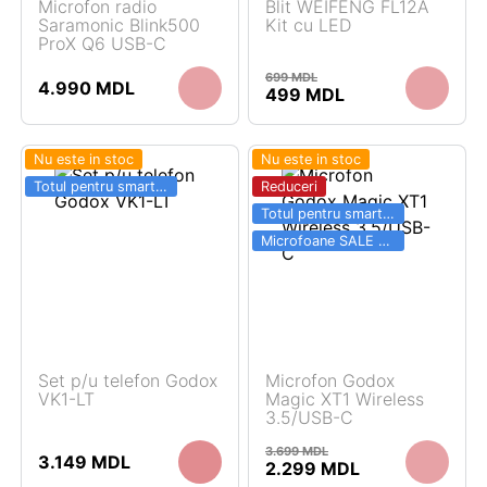
Microfon radio
Blit WEIFENG FL12A
Saramonic Blink500
Kit cu LED
ProX Q6 USB-C
699
MDL
4.990
MDL
Prețul
Prețul
499
MDL
inițial
curent
a
este:
fost:
499 MDL.
Nu este in stoc
Nu este in stoc
699 MDL.
Totul pentru smartphone SALE 03.06 - 31.08
Reduceri
Totul pentru smartphone SALE 03.06 - 31.08
Microfoane SALE 03.06 - 31.08
Set p/u telefon Godox
Microfon Godox
VK1-LT
Magic XT1 Wireless
3.5/USB-C
3.699
MDL
3.149
MDL
Prețul
Prețul
2.299
MDL