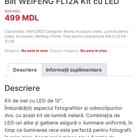
Blit WEIFENG FL12A Kit cu LED
699
MDL
Prețul
Prețul
499
MDL
inițial
curent
Cod produs:
VBA32825
Categorie:
Brand
,
Accesorii video
,
Lumină pentru
video
,
Accesorie
,
Weifeng
Oferte:
Totul pentru smartphone SALE 03.06 -
a
este:
31.08
fost:
499 MDL.
Magazin:
Nu este in stoc
Depozit magazin:
Nu este in stoc
699 MDL.
Descriere
Informații suplimentare
Descriere
Kit de inel cu LED de 12″.
Îmbunătățiți aspectul fotografiilor și videoclipurilor
dvs. cu acest kit de lumină inelară. Combinația de
LED-uri albe și galbene asigură o iluminare uniformă, în
timp ce iluminarea rece este perfectă pentru fotografii