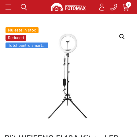
0
Nu este in stoc
Reduceri
Totul pentru smartphone SALE 03.06 - 31.08