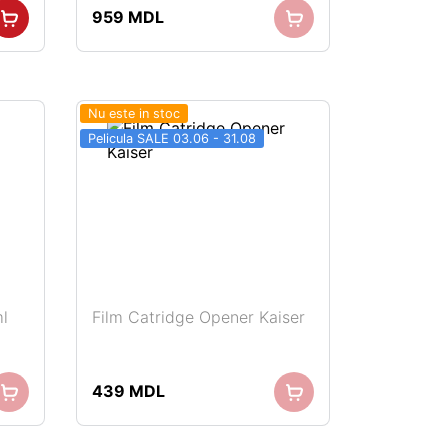
959
MDL
Nu este in stoc
Pelicula SALE 03.06 - 31.08
l
Film Catridge Opener Kaiser
439
MDL