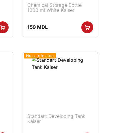
Chemical Storage Bottle
1000 ml White Kaiser
159
MDL
Nu este in stoc
Standart Developing Tank
Kaiser