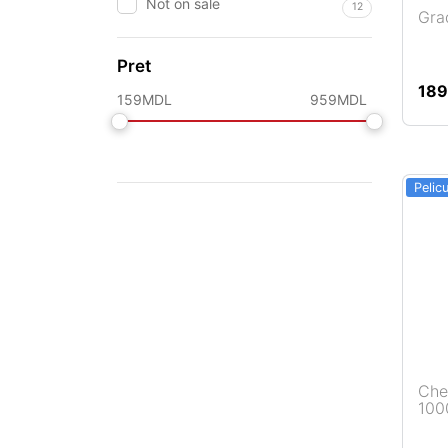
Not on sale
12
Gra
Pret
Adaugă în coș
18
159
MDL
959
MDL
Pelic
Che
100