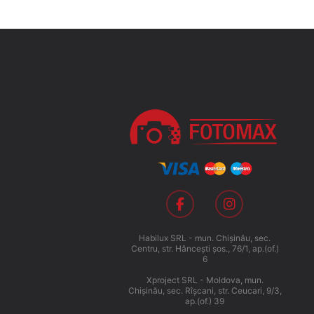
Habilux SRL - mun. Chişinău, sec.
Centru, str. Hânceşti şos., 76/1, ap.(of.)
6
Xproject SRL - Moldova, mun.
Chişinău, sec. Rîşcani, str. Ceucari, 9/3,
ap.(of.) 39