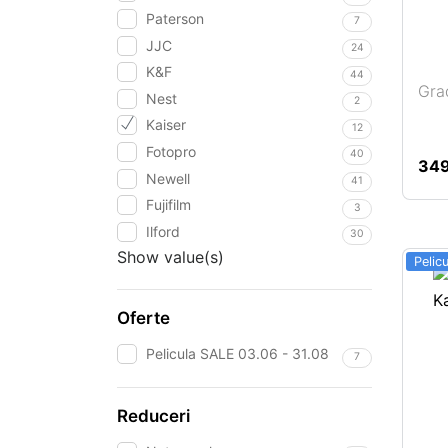
Paterson
7
JJC
24
K&F
44
Gra
Nest
2
Kaiser
12
Fotopro
Adaugă în coș
40
34
Newell
41
Fujifilm
3
Ilford
30
Show value(s)
Pelic
Oferte
Pelicula SALE 03.06 - 31.08
7
Reduceri