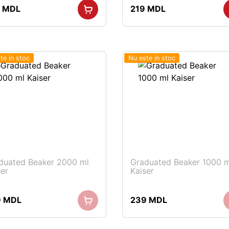
9
MDL
219
MDL
te in stoc
Nu este in stoc
duated Beaker 2000 ml
Graduated Beaker 1000 m
ser
Kaiser
9
MDL
239
MDL