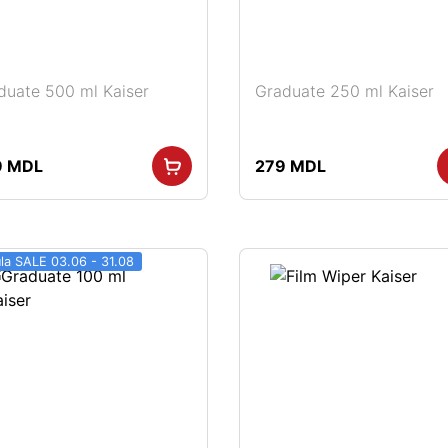
duate 500 ml Kaiser
Graduate 250 ml Kaiser
9
MDL
279
MDL
ula SALE 03.06 - 31.08