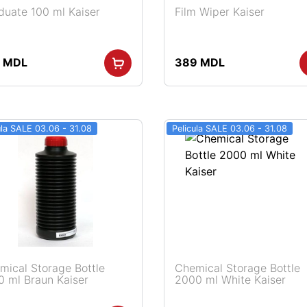
duate 100 ml Kaiser
Film Wiper Kaiser
9
MDL
389
MDL
ula SALE 03.06 - 31.08
Pelicula SALE 03.06 - 31.08
mical Storage Bottle
Chemical Storage Bottle
0 ml Braun Kaiser
2000 ml White Kaiser