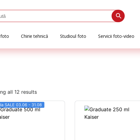
 foto
Chirie tehnică
Studioul foto
Servicii foto-video
g all 12 results
ula SALE 03.06 - 31.08