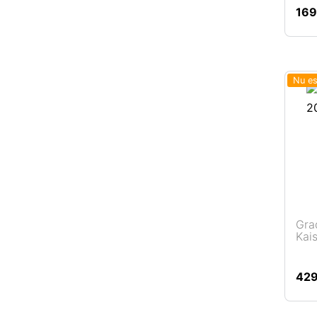
Citește mai mult
16
Nu es
Gra
Kai
Citește mai mult
42