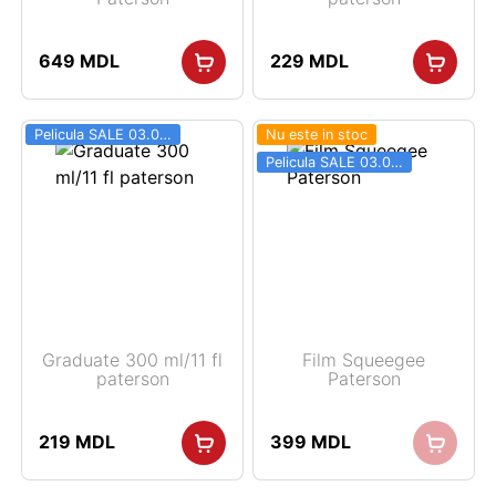
649
MDL
229
MDL
Pelicula SALE 03.06 - 31.08
Nu este in stoc
Pelicula SALE 03.06 - 31.08
Graduate 300 ml/11 fl
Film Squeegee
paterson
Paterson
219
MDL
399
MDL