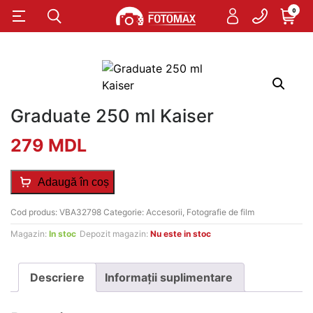
0
Graduate 250 ml Kaiser
279
MDL
Adaugă în coș
Cod produs:
VBA32798
Categorie:
Accesorii
,
Fotografie de film
Magazin:
In stoc
Depozit magazin:
Nu este in stoc
Descriere
Informații suplimentare