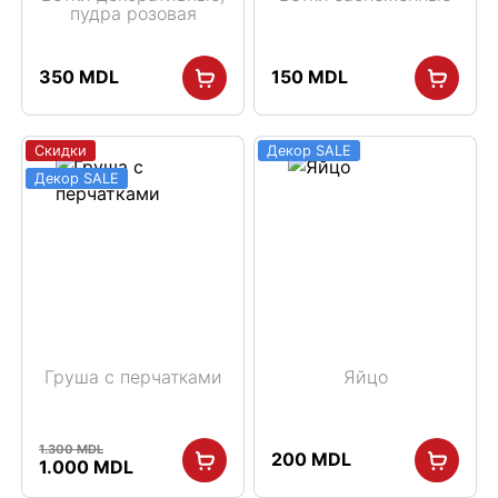
пудра розовая
350
MDL
150
MDL
Скидки
Декор SALE
Декор SALE
Груша с перчатками
Яйцо
1.300
MDL
200
MDL
Первоначальная
Текущая
1.000
MDL
цена
цена: