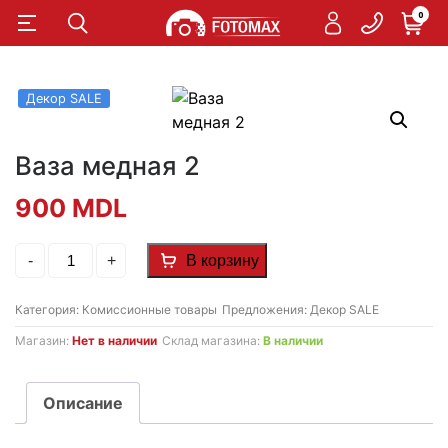
0
Декор SALE
Ваза медная 2
900
MDL
Количество
-
+
В корзину
товара
Ваза
медная
Категория:
Комиссионные товары
Предложения:
Декор SALE
2
Магазин:
Нет в наличии
Склад магазина:
В наличии
Описание