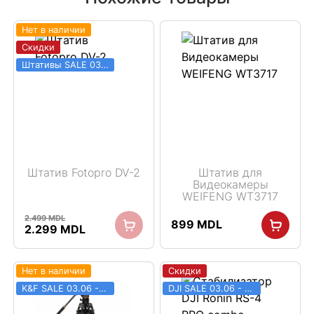
Нет в наличии
Скидки
Штативы SALE 03.06 - 31.08
Штатив Fotopro DV-2
Штатив для
Видеокамеры
WEIFENG WT3717
2.499
MDL
899
MDL
Первоначальная
Текущая
2.299
MDL
цена
цена:
составляла
2.299 MDL.
2.499 MDL.
Нет в наличии
Скидки
K&F SALE 03.06 - 31.08
DJI SALE 03.06 - 31.08