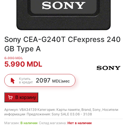
Sony CEA-G240T CFexpress 240
GB Type A
6.990
MDL
Первоначальная
Текущая
5.990
MDL
цена
цена:
Купить
2097
MDL\мес
в кредит
составляла
5.990 MDL.
6.990 MDL.
В корзину
Артикул:
VBA34139
Категория:
Карты памяти
,
Brand
,
Sony
,
Носители
информации
Предложения:
Sony SALE 03.06 - 31.08
Магазин:
В наличии
Склад магазина:
Нет в наличии