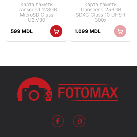
Карта памяти
Карта памяти
Transcend 128GB
Transcend 256GB
MicroSD Class
SDXC Class 10 UHS-I
U3,V30
300x
599
MDL
1.099
MDL