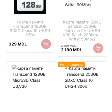
Карта памяти
Карта памяти SDXC
Transcend 128GB
Sandisk 256GB
SDXC Class 10 UHS-I
Extreme Pro UHS-I
330x
V30 Read: 200Mb/s,
Write: 90Mb/s
329
MDL
2.590
MDL
Первоначальная
Текущая
2.190
MDL
цена
цена:
составляла
2.190 MDL.
2.590 MDL.
Нет в наличии