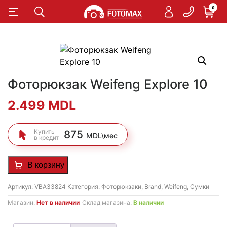
0
Фоторюкзак Weifeng Explore 10
2.499
MDL
Купить
875
MDL\мес
в кредит
В корзину
Артикул:
VBA33824
Категория:
Фоторюкзаки
,
Brand
,
Weifeng
,
Сумки
Магазин:
Нет в наличии
Склад магазина:
В наличии