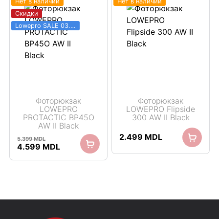
Нет в наличии
Нет в наличии
Скидки
Lowepro SALE 03.06 - 31.08
Фоторюкзак
Фоторюкзак
LOWEPRO
LOWEPRO Flipside
PROTACTIC BP45O
300 AW II Black
AW II Black
2.499
MDL
5.399
MDL
Первоначальная
Текущая
4.599
MDL
цена
цена:
составляла
4.599 MDL.
5.399 MDL.