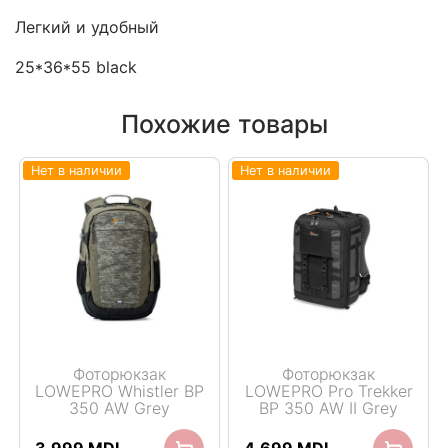
Легкий и удобный
25*36*55 black
Похожие товары
Нет в наличии
Нет в наличии
Фоторюкзак
Фоторюкзак
LOWEPRO Whistler BP
LOWEPRO Pro Trekker
350 AW Grey
BP 350 AW II Grey