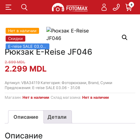
0
Нет в наличии
Скидки
E-reise SALE 03.06 - 31.08
Рюкзак E-Reise JF046
2.699
MDL
Первоначальная
Текущая
2.299
MDL
цена
цена:
Артикул:
VBA34119
Категория:
Фоторюкзаки
,
Brand
,
Сумки
Предложения:
E-reise SALE 03.06 - 31.08
составляла
2.299 MDL.
Магазин:
Нет в наличии
Склад магазина:
Нет в наличии
2.699 MDL.
Описание
Детали
Описание