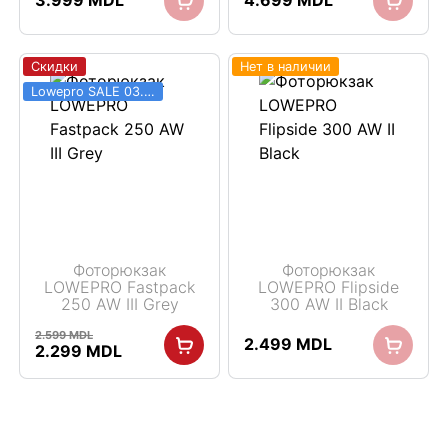
3.999
MDL
4.699
MDL
Скидки
Нет в наличии
Lowepro SALE 03.06 - 31.08
Фоторюкзак
Фоторюкзак
LOWEPRO Fastpack
LOWEPRO Flipside
250 AW III Grey
300 AW II Black
2.599
MDL
2.499
MDL
Первоначальная
Текущая
2.299
MDL
цена
цена:
составляла
2.299 MDL.
2.599 MDL.