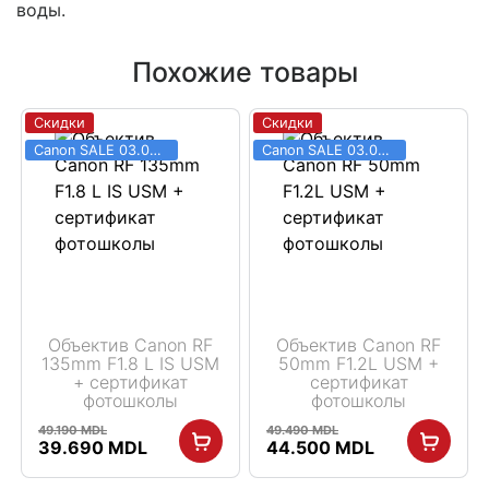
воды.
Похожие товары
Скидки
Скидки
Canon SALE 03.06 - 31.08
Canon SALE 03.06 - 31.08
Объектив Canon RF
Объектив Canon RF
135mm F1.8 L IS USM
50mm F1.2L USM +
+ сертификат
сертификат
фотошколы
фотошколы
49.190
MDL
49.490
MDL
Первоначальная
Текущая
Первоначальная
Текущая
39.690
MDL
44.500
MDL
цена
цена:
цена
цена:
составляла
39.690 MDL.
составляла
44.500 MDL.