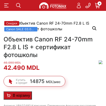
0
Скидки
Canon SALE 03.06 - 31.08
Объектив Canon RF 24-70mm
F2.8 L IS + сертификат
фотошколы
46.090
MDL
Первоначальная
Текущая
42.490
MDL
цена
цена:
Купить
14875
MDL\мес
в кредит
составляла
42.490 MDL.
46.090 MDL.
В корзину
Артикул:
VBA32483
Категория:
Переменное фокусное расстояние
,