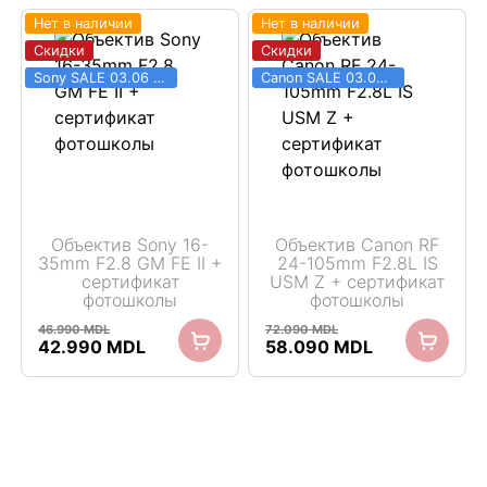
49.190 MDL.
49.490 MDL.
Нет в наличии
Нет в наличии
Скидки
Скидки
Sony SALE 03.06 - 31.08
Canon SALE 03.06 - 31.08
Объектив Sony 16-
Объектив Canon RF
35mm F2.8 GM FE II +
24-105mm F2.8L IS
сертификат
USM Z + сертификат
фотошколы
фотошколы
46.990
MDL
72.090
MDL
Первоначальная
Текущая
Первоначальная
Текущая
42.990
MDL
58.090
MDL
цена
цена:
цена
цена:
составляла
42.990 MDL.
составляла
58.090 MDL.
46.990 MDL.
72.090 MDL.