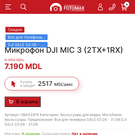
0
Скидки
Все для телефона SALE 03.06 - 31.08
DJI SALE 03.06 - 31.08
Микрофон DJI MIC 3 (2TX+1RX)
9.990
MDL
Первоначальная
Текущая
7.190
MDL
цена
цена:
Купить
2517
MDL\мес
в кредит
составляла
7.190 MDL.
9.990 MDL.
В корзину
Артикул:
VBA33974
Категория:
Аксессуары для видео
,
Microfoane
,
Аксессуары
Предложения:
Все для телефона SALE 03.06 - 31.08
DJI
SALE 03.06 - 31.08
Магазин:
В наличии
Склад магазина:
Нет в наличии