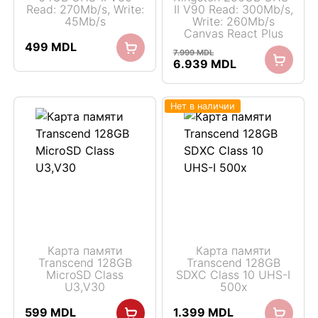
Read: 270Mb/s, Write:
II V90 Read: 300Mb/s,
45Mb/s
Write: 260Mb/s
Canvas React Plus
499
MDL
7.999
MDL
Первоначальная
Текущая
6.939
MDL
цена
цена:
составляла
6.939 MDL.
7.999 MDL.
Нет в наличии
Карта памяти
Карта памяти
Transcend 128GB
Transcend 128GB
MicroSD Class
SDXC Class 10 UHS-I
U3,V30
500x
599
MDL
1.399
MDL