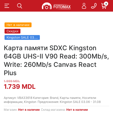
0
Нет в наличии
Скидки
Kingston SALE 03.06 - 31.08
Карта памяти SDXC Kingston
64GB UHS-II V90 Read: 300Mb/s,
Write: 260Mb/s Canvas React
Plus
1.999
MDL
Первоначальная
Текущая
1.739
MDL
цена
цена:
Артикул:
VBA33618
Категория:
Brand
,
Карты памяти
,
Носители
информации
,
Kingston
Предложения:
Kingston SALE 03.06 - 31.08
составляла
1.739 MDL.
Магазин:
Нет в наличии
Склад магазина:
Нет в наличии