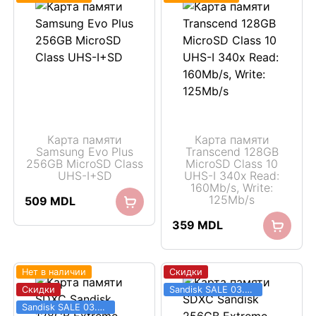
Карта памяти
Карта памяти
Samsung Evo Plus
Transcend 128GB
256GB MicroSD Class
MicroSD Class 10
UHS-I+SD
UHS-I 340x Read:
160Mb/s, Write:
125Mb/s
509
MDL
359
MDL
Нет в наличии
Скидки
Скидки
Sandisk SALE 03.06 - 31.08
Sandisk SALE 03.06 - 31.08