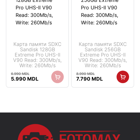
Карта памяти SDXC
Карта памяти SDXC
Sandisk 128GB
Sandisk 256GB
Extreme Pro UHS-II
Extreme Pro UHS-II
V90 Read: 300Mb/s,
V90 Read: 300Mb/s,
Write: 260Mb/s
Write: 260Mb/s
6.990
MDL
8.990
MDL
Первоначальная
Текущая
Первоначальная
Текущая
5.990
MDL
7.790
MDL
цена
цена:
цена
цена:
составляла
5.990 MDL.
составляла
7.790 MDL.
6.990 MDL.
8.990 MDL.