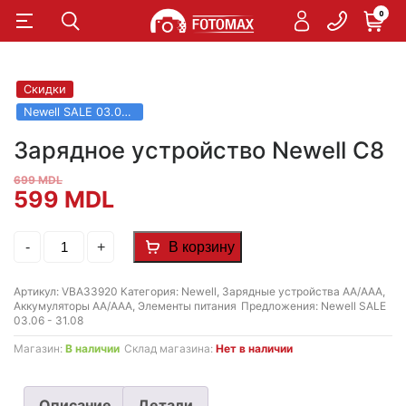
0
Скидки
Newell SALE 03.06 - 31.08
Зарядное устройство Newell С8
699
MDL
Первоначальная
Текущая
599
MDL
цена
цена:
Количество
-
+
В корзину
товара
составляла
599 MDL.
Зарядное
устройство
Артикул:
VBA33920
Категория:
Newell
,
Зарядные устройства АА/ААА
,
699 MDL.
Newell
Аккумуляторы АА/ААА
,
Элементы питания
Предложения:
Newell SALE
С8
03.06 - 31.08
Магазин:
В наличии
Склад магазина:
Нет в наличии
Описание
Детали