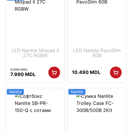
LED Nanlite Mixpad II
LED Nanlite PavoSlim
27C RGBW
60B
8.990
MDL
10.490
MDL
Первоначальная
Текущая
7.990
MDL
цена
цена:
составляла
7.990 MDL.
8.990 MDL.
Nanlite
Nanlite