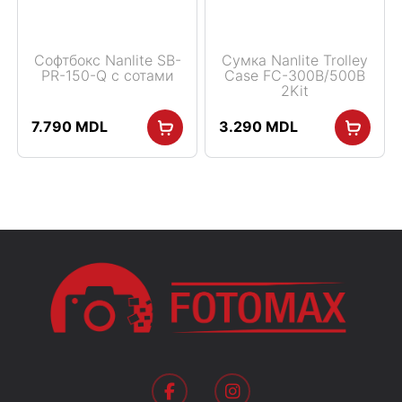
Софтбокс Nanlite SB-
Сумка Nanlite Trolley
PR-150-Q с сотами
Case FC-300B/500B
2Kit
7.790
MDL
3.290
MDL