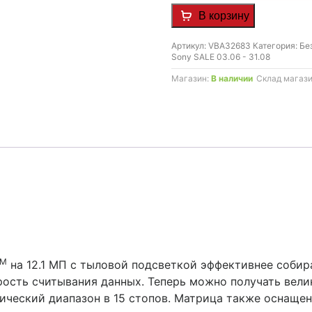
76.990 MDL.
В корзину
Артикул:
VBA32683
Категория:
Бе
Sony SALE 03.06 - 31.08
Магазин:
В наличии
Склад магаз
TM
на 12.1 МП с тыловой подсветкой эффективнее собира
рость считывания данных. Теперь можно получать вел
ический диапазон в 15 стопов. Матрица также оснаще