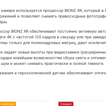
амере используется процессор BIONZ XR, который в 
ражений и позволяет снимать превосходные фотографи
еры.
ессор BIONZ XR обеспечивают постоянно активную авт
те 4K с частотой 120 кадров в секунду или при замед
упны только для полнокадровых матриц, дают исключит
и задает новые высоты при видеосъемке (расширенный
агодаря новейшим возможностям сбора света и оптими
й шум и может снимать практически в полной темноте.
ажения и гироскопический датчик обеспечивают оптич
в наличии
Скидки