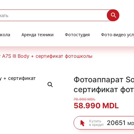
кола
Аренда техники
Фотостудия
Фото-видео усл
 A7S III Body + сертификат фотошколы
Фотоаппарат Son
сертификат фо
76.990
MDL
Первоначальна
Тек
58.990
MDL
цена
цен
Купить
20651
MD
в кредит
составляла
58.