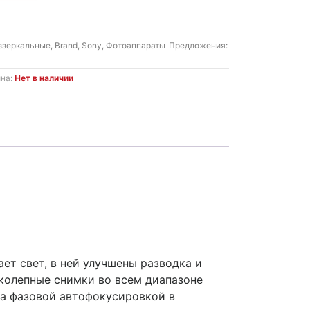
ззеркальные
,
Brand
,
Sony
,
Фотоаппараты
Предложения:
ина:
Нет в наличии
ет свет, в ней улучшены разводка и
иколепные снимки во всем диапазоне
на фазовой автофокусировкой в