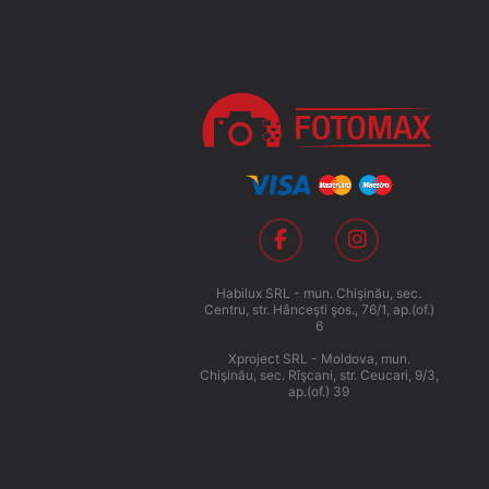
Habilux SRL - mun. Chişinău, sec.
Centru, str. Hânceşti şos., 76/1, ap.(of.)
6
Xproject SRL - Moldova, mun.
Chişinău, sec. Rîşcani, str. Ceucari, 9/3,
ap.(of.) 39