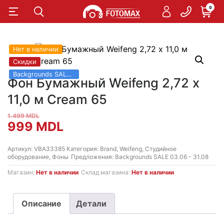
0
Нет в наличии
Скидки
Backgrounds SALE 03.06 - 31.08
Фон Бумажный Weifeng 2,72 х
11,0 м Cream 65
1.499
MDL
Первоначальная
Текущая
999
MDL
цена
цена:
Артикул:
VBA33385
Категория:
Brand
,
Weifeng
,
Студийное
оборудование
,
Фоны
Предложения:
Backgrounds SALE 03.06 - 31.08
составляла
999 MDL.
Магазин:
Нет в наличии
Склад магазина:
Нет в наличии
1.499 MDL.
Описание
Детали