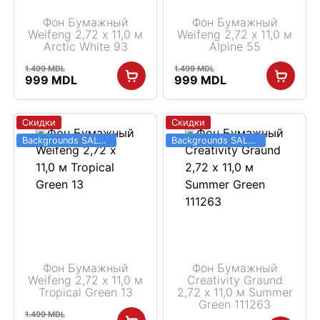
Фон Бумажный
Фон Бумажный
Weifeng 2,72 х 11,0 м
Weifeng 2,72 х 11,0 м
Arctic White 93
Alpine 55
1.499
MDL
1.499
MDL
Первоначальная
Текущая
Первоначальная
Текущая
999
MDL
999
MDL
цена
цена:
цена
цена:
составляла
999 MDL.
составляла
999 MDL.
1.499 MDL.
1.499 MDL.
Скидки
Скидки
Backgrounds SALE 03.06 - 31.08
Backgrounds SALE 03.06 - 31.08
Фон Бумажный
Фон Бумажный
Weifeng 2,72 х 11,0 м
Creativity Graund
Tropical Green 13
2,72 х 11,0 м Summer
Green 111263
1.499
MDL