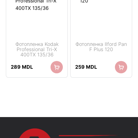
Фотопленка Kodak
Фотопленка Ilford Pan
Professional Tri-X
F Plus 120
400TX 135/36
289
MDL
259
MDL