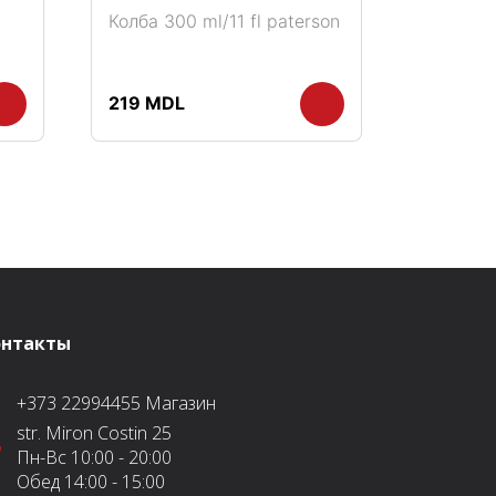
Колба 300 ml/11 fl paterson
219
MDL
онтакты
+373 22994455
Магазин
str. Miron Costin 25
Пн-Вс
10:00 - 20:00
Обед
14:00 - 15:00