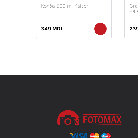
Колба 500 ml Kaiser
Gra
Kai
В корзину
349
MDL
23