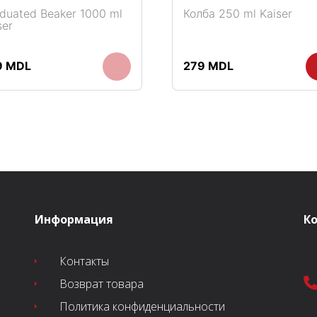
duated Beaker 1000 ml
Колба 250 ml Kaiser
ser
9
MDL
279
MDL
Информация
К
Контакты
Возврат товара
Политика конфиденциальности