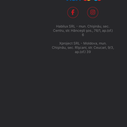
Habilux SRL - mun. Chişinău, sec.
Centru, str. Hânceşti şos., 76/1, ap.(of.)
6
Xproject SRL - Moldova, mun.
Chişinău, sec. Rîşcani, str. Ceucari, 9/3,
ap.(of.) 39