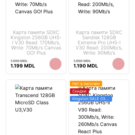
Карта памяти SDXC
Карта памяти SDXC
Kingston 256GB UHS-
Sandisk 128GB
I V30 Read: 170Mb/s,
Extreme Pro UHS-I
Write: 70Mb/s Canvas
V30 Read: 200Mb/s,
GO! Plus
Write: 90Mb/s
1.599
MDL
1.590
MDL
Первоначальная
Текущая
Первоначальная
Текущая
1.199
MDL
1.190
MDL
цена
цена:
цена
цена:
составляла
1.199 MDL.
составляла
1.190 MDL.
1.599 MDL.
1.590 MDL.
Нет в наличии
Скидки
Kingston SALE 03.06 - 31.08