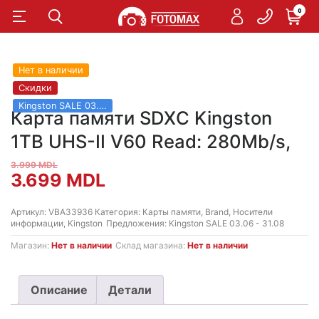
0
Нет в наличии
Скидки
Kingston SALE 03.06 - 31.08
Карта памяти SDXC Kingston
1TB UHS-II V60 Read: 280Mb/s,
3.999
MDL
Первоначальная
Текущая
3.699
MDL
цена
цена:
Артикул:
VBA33936
Категория:
Карты памяти
,
Brand
,
Носители
информации
,
Kingston
Предложения:
Kingston SALE 03.06 - 31.08
составляла
3.699 MDL.
Магазин:
Нет в наличии
Склад магазина:
Нет в наличии
3.999 MDL.
Описание
Детали