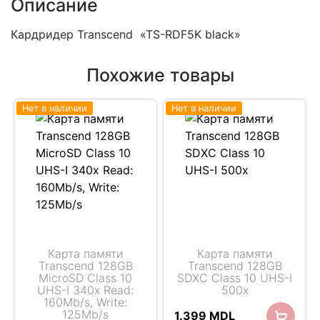
Описание
Кардридер Transcend «TS-RDF5K black»
Похожие товары
Нет в наличии
Нет в наличии
Карта памяти
Карта памяти
Transcend 128GB
Transcend 128GB
MicroSD Class 10
SDXC Class 10 UHS-I
UHS-I 340x Read:
500x
160Mb/s, Write:
125Mb/s
1.399
MDL