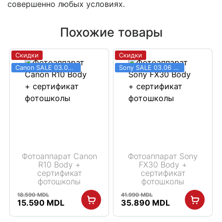
совершенно любых условиях.
Похожие товары
Скидки
Скидки
Canon SALE 03.06 - 31.08
Sony SALE 03.06 - 31.08
Фотоаппарат Canon
Фотоаппарат Sony
R10 Body +
FX30 Body +
сертификат
сертификат
фотошколы
фотошколы
18.590
MDL
41.990
MDL
Первоначальная
Текущая
Первоначальная
Текущая
15.590
MDL
35.890
MDL
цена
цена:
цена
цена:
составляла
15.590 MDL.
составляла
35.890 MDL.