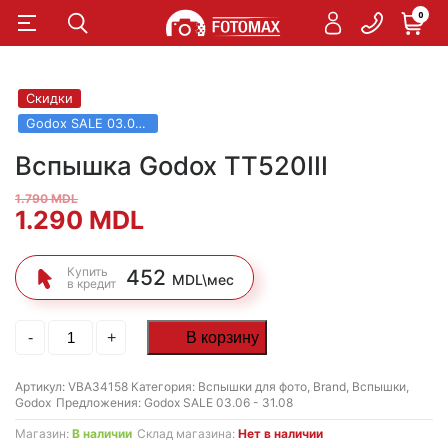
0
Скидки
Godox SALE 03.06 - 31.08
Вспышка Godox TT520III
1.790
MDL
Первоначальная
Текущая
1.290
MDL
цена
цена:
Купить
452
MDL\мес
в кредит
составляла
1.290 MDL.
1.790 MDL.
Количество
-
+
В корзину
товара
Вспышка
Godox
Артикул:
VBA34158
Категория:
Вспышки для фото
,
Brand
,
Вспышки
,
TT520III
Godox
Предложения:
Godox SALE 03.06 - 31.08
Магазин:
В наличии
Склад магазина:
Нет в наличии