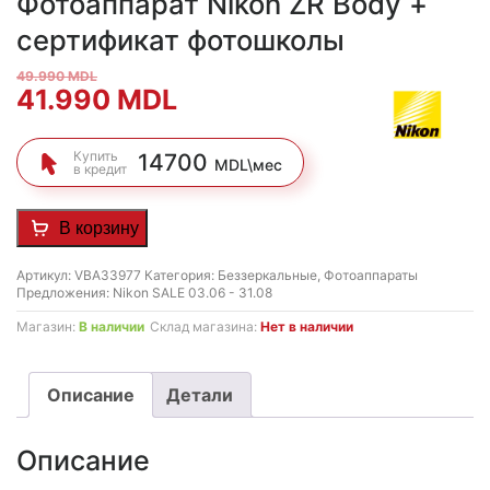
Фотоаппарат Nikon ZR Body +
сертификат фотошколы
49.990
MDL
Первоначальная
Текущая
41.990
MDL
цена
цена:
Купить
14700
MDL\мес
в кредит
составляла
41.990 MDL.
49.990 MDL.
В корзину
Артикул:
VBA33977
Категория:
Беззеркальные
,
Фотоаппараты
Предложения:
Nikon SALE 03.06 - 31.08
Магазин:
В наличии
Склад магазина:
Нет в наличии
Описание
Детали
Описание