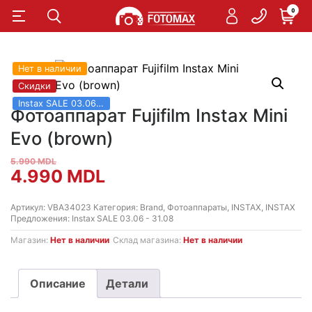
0
Нет в наличии
Скидки
Instax SALE 03.06 - 31.08
Фотоаппарат Fujifilm Instax Mini
Evo (brown)
5.990
MDL
Первоначальная
Текущая
4.990
MDL
цена
цена:
Артикул:
VBA34023
Категория:
Brand
,
Фотоаппараты
,
INSTAX
,
INSTAX
Предложения:
Instax SALE 03.06 - 31.08
составляла
4.990 MDL.
Магазин:
Нет в наличии
Склад магазина:
Нет в наличии
5.990 MDL.
Описание
Детали