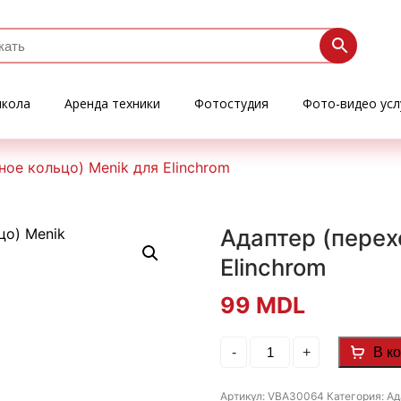
кола
Аренда техники
Фотостудия
Фото-видео усл
ное кольцо) Menik для Elinchrom
Адаптер (перех
Elinchrom
99
MDL
Количество
-
+
В к
товара
Адаптер
(переходное
Артикул:
VBA30064
Категория:
Ад
кольцо)