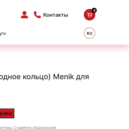
0
Контакты
уги
RO
одное кольцо) Menik для
орзину
аптеры
,
Студийное оборудование