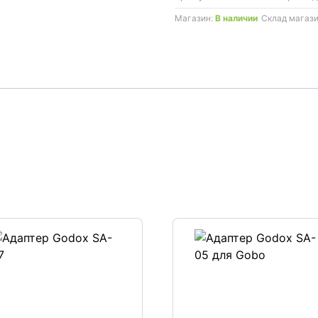
Menik
Магазин:
В наличии
Склад магаз
для
Elinchrom