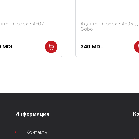
птер Godox SA-07
Адаптер Godox SA-05 д
Gobo
9
MDL
349
MDL
Информация
К
Контакты