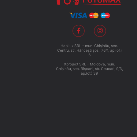
Habilux SRL - mun. Chişinău, sec.
Centru, str. Hânceşti şos., 76/1, ap.(of.)
6
Xproject SRL - Moldova, mun.
Chişinău, sec. Rîşcani, str. Ceucari, 9/3,
ap.(of.) 39