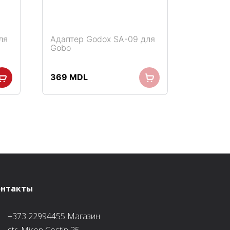
ля
Адаптер Godox SA-09 для
Gobo
369
MDL
онтакты
+373 22994455
Магазин