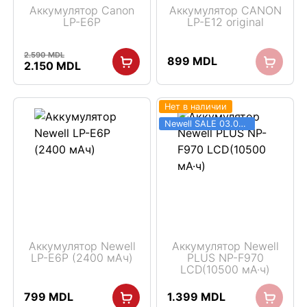
Аккумулятор Canon
Аккумулятор CANON
LP-E6P
LP-E12 original
2.590
MDL
899
MDL
Первоначальная
Текущая
2.150
MDL
цена
цена:
составляла
2.150 MDL.
2.590 MDL.
Нет в наличии
Newell SALE 03.06 - 31.08
Аккумулятор Newell
Аккумулятор Newell
LP-E6P (2400 мАч)
PLUS NP-F970
LCD(10500 мА·ч)
799
MDL
1.399
MDL