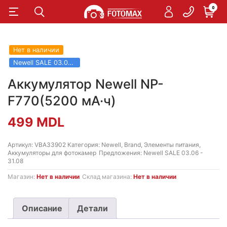
0
Нет в наличии
Newell SALE 03.06 - 31.08
Аккумулятор Newell NP-
F770(5200 мА·ч)
499
MDL
Артикул:
VBA33902
Категория:
Newell
,
Brand
,
Элементы питания
,
Аккумуляторы для фотокамер
Предложения:
Newell SALE 03.06 -
31.08
Магазин:
Нет в наличии
Склад магазина:
Нет в наличии
Описание
Детали