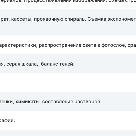
териалов. Процесс появления изображения. Схема стро
арат, кассеты, проявочную спираль. Съемка экспономе
характеристики, распространение света в фотослое, с
я, серая шкала,, баланс теней.
ленки, химикаты, составление растворов.
рафии.