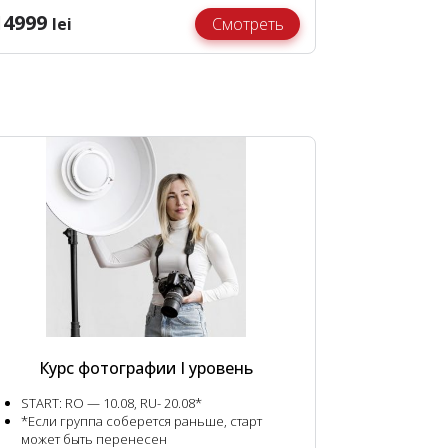
14999
lei
Смотреть
Курс фотографии I уровень
START:
RO — 10.08, RU- 20.08*
*Если группа соберется раньше, старт
может быть перенесен