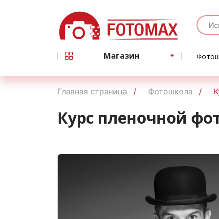
Магазин
Фотош
Главная страница
Фотошкола
К
Курс пленочной ф