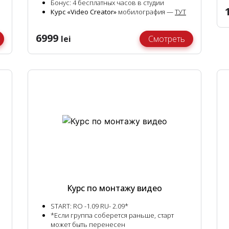
Бонус:
4 бесплатных часов в студии
Курс «Video Creator»
мобилография —
ТУТ
6999
lei
Смотреть
Курс по монтажу видео
START:
RO -1.09 RU- 2.09*
*Если группа соберется раньше, старт
может быть перенесен