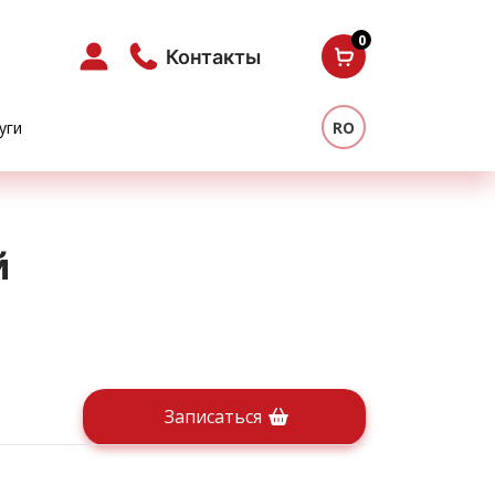
0
Контакты
уги
RO
й
Записаться