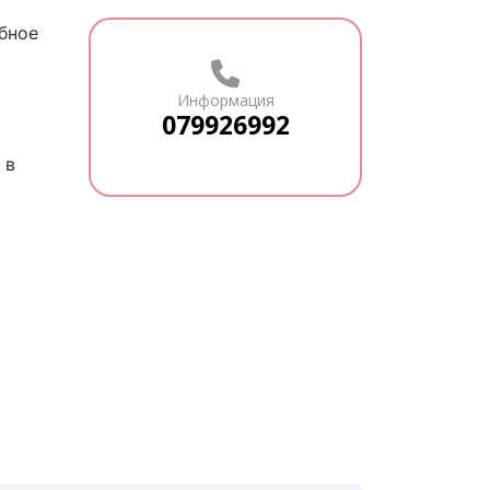
обное
Информация
079926992
 в