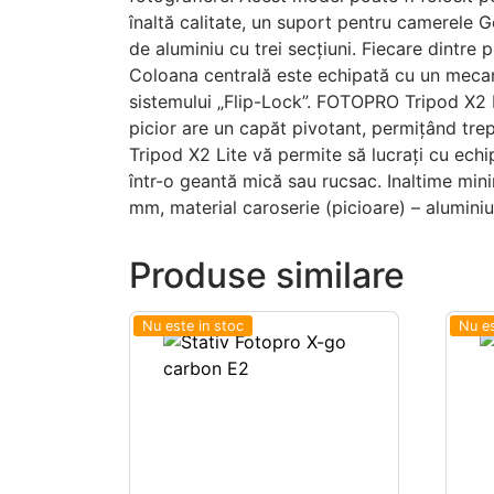
înaltă calitate, un suport pentru camerele 
de aluminiu cu trei secțiuni. Fiecare dintre 
Coloana centrală este echipată cu un mecani
sistemului „Flip-Lock”. FOTOPRO Tripod X2 Li
picior are un capăt pivotant, permițând tr
Tripod X2 Lite vă permite să lucrați cu ech
într-o geantă mică sau rucsac. Inaltime min
mm, material caroserie (picioare) – aluminiu
Produse similare
Nu este in stoc
Nu es