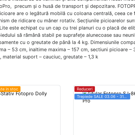
GoPro, precum și o husă de transport și depozitare. FOTOPRO
picioare are o legătură mobilă cu coloana centrală, ceea ce f
sm de ridicare cu mâner rotativ. Secțiunile picioarelor sunt
te este echipat cu un cap cu trei planuri cu o placă de elib
epiedului să rămână stabil pe suprafețe alunecoase sau neu
ipamente cu o greutate de până la 4 kg. Dimensiunile compa
ima – 53 cm, inaltime maxima – 157 cm, sectiuni picioare – 3
, material suport – cauciuc, greutate – 1,3 k
te in stoc
Reduceri
Trepiede SALE 03.06 - 31.08