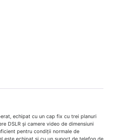
rat, echipat cu un cap fix cu trei planuri
amere DSLR și camere video de dimensiuni
ficient pentru condiții normale de
el este echipat și cu un suport de telefon de