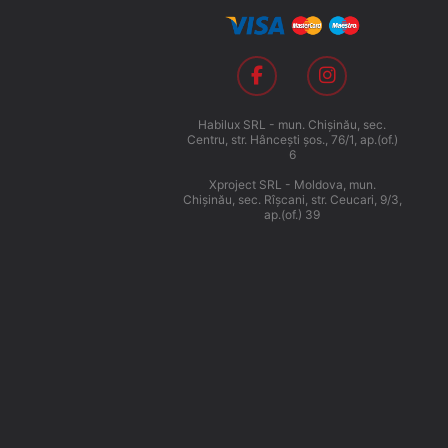
Habilux SRL - mun. Chişinău, sec.
Centru, str. Hânceşti şos., 76/1, ap.(of.)
6
Xproject SRL - Moldova, mun.
Chişinău, sec. Rîşcani, str. Ceucari, 9/3,
ap.(of.) 39