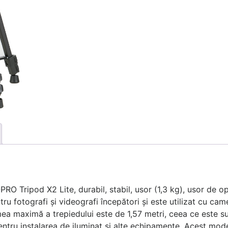
O Tripod X2 Lite, durabil, stabil, usor (1,3 kg), usor de ope
u fotografi și videografi începători și este utilizat cu c
mea maximă a trepiedului este de 1,57 metri, ceea ce este su
entru instalarea de iluminat și alte echipamente. Acest mod