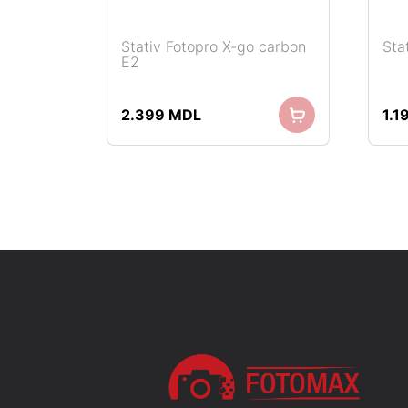
Stativ Fotopro X-go carbon
Sta
E2
Adaugă în coș
2.399
MDL
1.1