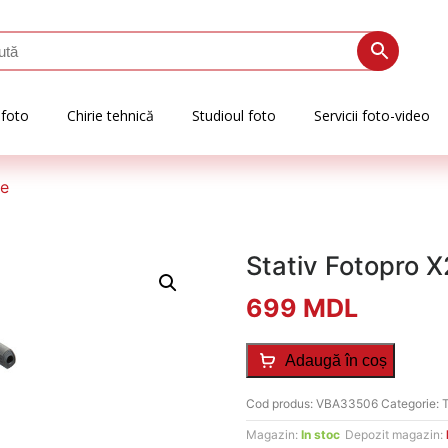
 foto
Chirie tehnică
Studioul foto
Servicii foto-video
te
Stativ Fotopro X
699
MDL
Adaugă în coș
Cod produs:
VBA33506
Categorie:
T
Magazin:
In stoc
Depozit magazin: