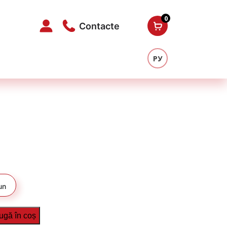
0
Contacte
РУ
un
ugă în coș