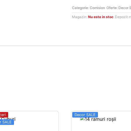
ipsos
Categorie:
Comision
Oferte:
Decor 
2
Magazin:
Nu este in stoc
Depozit 
ceri
Decor SALE
r SALE