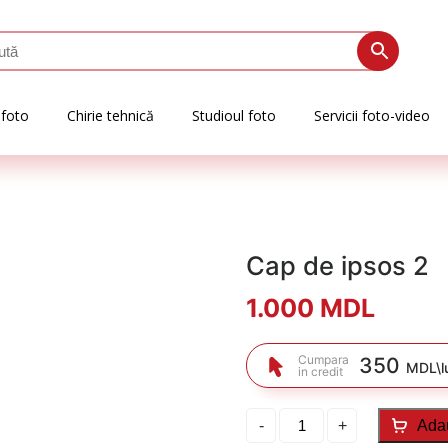
 foto
Chirie tehnică
Studioul foto
Servicii foto-video
Cap de ipsos 2
1.000
MDL
Cumpara
350
MDL\l
in credit
Cantitate
-
+
Ada
Cap
de