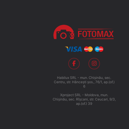
Habilux SRL - mun. Chişinău, sec.
Centru, str. Hânceşti şos., 76/1, ap.(of.)
6
Xproject SRL - Moldova, mun.
Chişinău, sec. Rîşcani, str. Ceucari, 9/3,
ap.(of.) 39