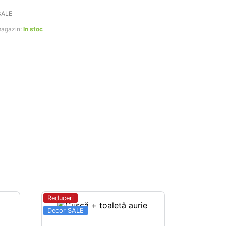
SALE
magazin:
In stoc
Reduceri
Decor SALE