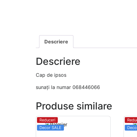
Descriere
Descriere
Cap de ipsos
sunați la numar 068446066
Produse similare
Reduceri
Redu
Decor SALE
Deco