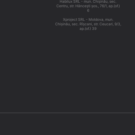
Habilux SRL - mun. Chişinău, sec.
Centru, str. Hânceşti şos., 76/1, ap.(of.)
6
Xproject SRL - Moldova, mun.
Chişinău, sec. Rîşcani, str. Ceucari, 9/3,
ap.(of.) 39