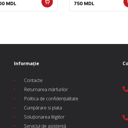
țul
Prețul
Prețul
Prețul
000
MDL
750
MDL
ial
curent
inițial
curent
este:
a
este:
:
1.000 MDL.
fost:
750 MDL.
00 MDL.
1.500 MDL.
Informație
Co
Contacte
Returnarea mărfurilor
Politica de confidențialitate
Cumpărare si plata
Soluționarea litigiilor
Serviciul de asistență