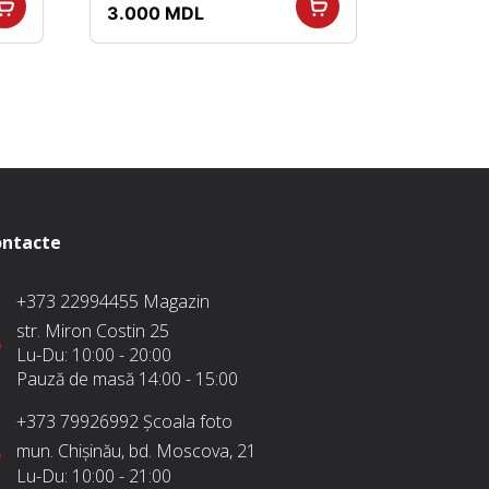
Prețul
Prețul
3.000
MDL
inițial
curent
a
este:
fost:
3.000 MDL.
6.000 MDL.
ntacte
+373 22994455
Magazin
str. Miron Costin 25
Lu-Du:
10:00 - 20:00
Pauză de masă
14:00 - 15:00
+373 79926992
Școala foto
mun. Chișinău, bd. Moscova, 21
Lu-Du:
10:00 - 21:00