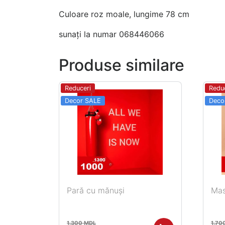
Culoare roz moale, lungime 78 cm
sunați la numar 068446066
Produse similare
Reduceri
Redu
Decor SALE
Deco
Pară cu mănuși
Mas
Adaugă în coș
1.300
MDL
1.70