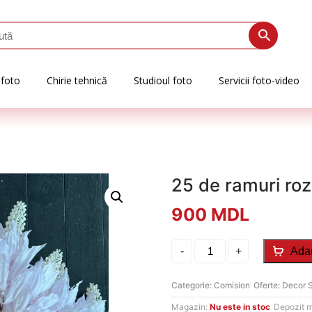
 foto
Chirie tehnică
Studioul foto
Servicii foto-video
25 de ramuri roz
900
MDL
Cantitate
-
+
Ada
25
de
ramuri
Categorie:
Comision
Oferte:
Decor 
roz
Magazin:
Nu este in stoc
Depozit 