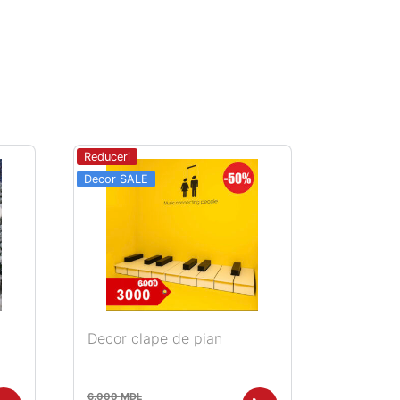
Reduceri
Decor SALE
Decor clape de pian
6.000
MDL