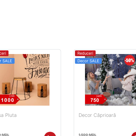
ceri
Reduceri
r SALE
Decor SALE
a Pluta
Decor Сăprioară
0
MDL
1.500
MDL