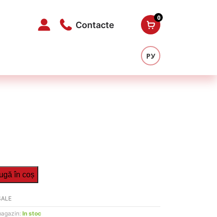
0
Contacte
РУ
ugă în coș
SALE
magazin:
In stoc