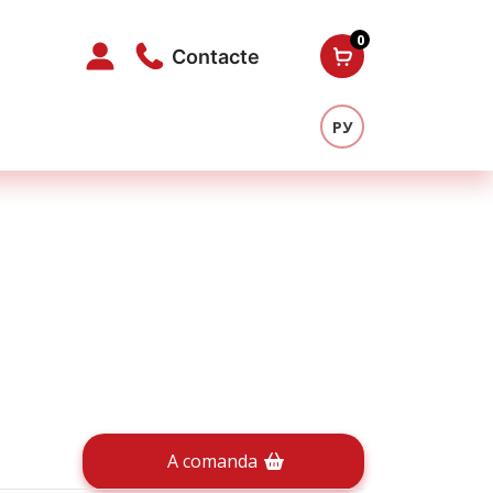
0
Contacte
РУ
A comanda