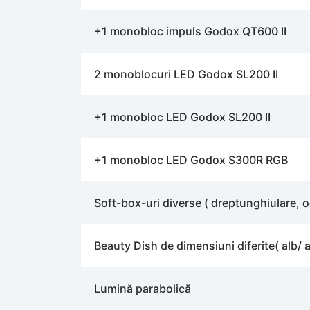
+1 monobloc impuls Godox QT600 II
2 monoblocuri LED Godox SL200 II
+1 monobloc LED Godox SL200 II
+1 monobloc LED Godox S300R RGB
Soft-box-uri diverse ( dreptunghiulare, 
Beauty Dish de dimensiuni diferite( alb/ a
Lumină parabolică