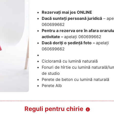
Rezervați mai jos ONLINE
Dacă sunteți persoană juridică
– apel
060699662
Pentru a rezerva ore în afara orarulu
activitate –
apelați 060699662
Dacă doriți o ședință foto
–
apelați
060699662
Cicloramă cu lumină naturală
Fonuri de hîrtie cu lumină naturală/lu
de studio
Perete de beton cu lumină naturală
Perete Alb
Reguli pentru chirie