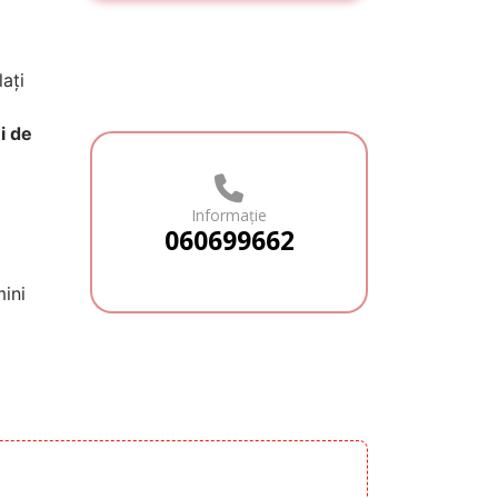
ați
i de
Informație
060699662
mini