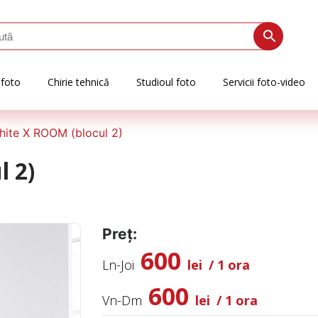
 foto
Chirie tehnică
Studioul foto
Servicii foto-video
hite X ROOM (blocul 2)
 2)
Preț:
600
Ln-Joi
lei
/ 1 ora
600
Vn-Dm
lei
/ 1 ora