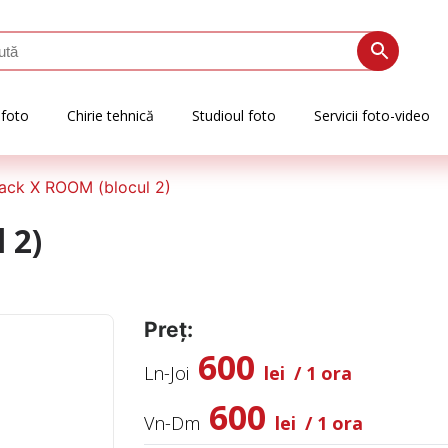
 foto
Chirie tehnică
Studioul foto
Servicii foto-video
lack X ROOM (blocul 2)
 2)
Preț:
600
Ln-Joi
lei
/ 1 ora
600
Vn-Dm
lei
/ 1 ora