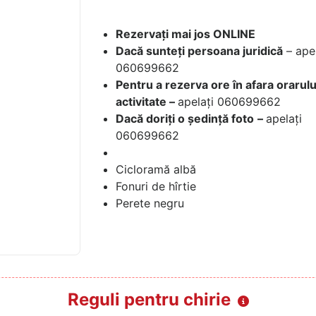
Rezervați mai jos ONLINE
Dacă sunteți persoana juridică
– apel
060699662
Pentru a rezerva ore în afara orarulu
activitate –
apelați 060699662
Dacă doriți o ședință foto
–
apelați
060699662
Cicloramă albă
Fonuri de hîrtie
Perete negru
Reguli pentru chirie