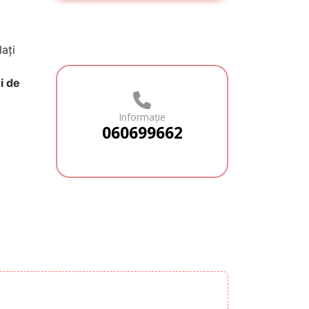
ați
i de
Informație
060699662