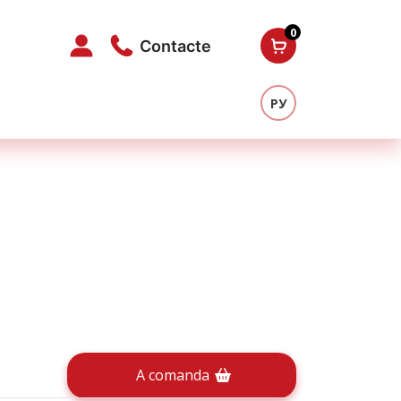
0
Contacte
РУ
A comanda