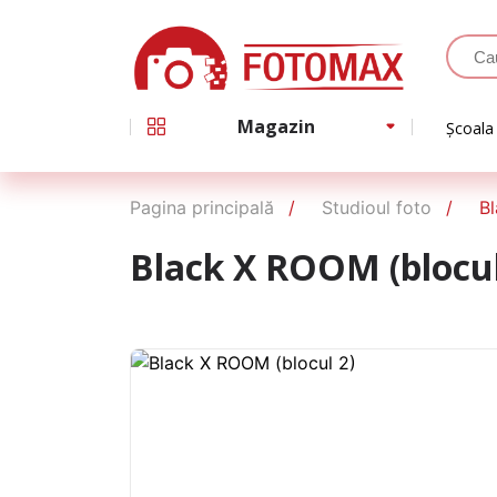
Magazin
Școala
Pagina principală
Studioul foto
B
Black X ROOM (blocul